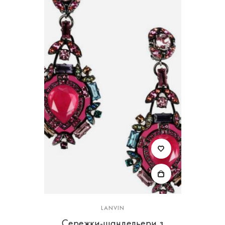
LANVIN
Сережки-шандельери з