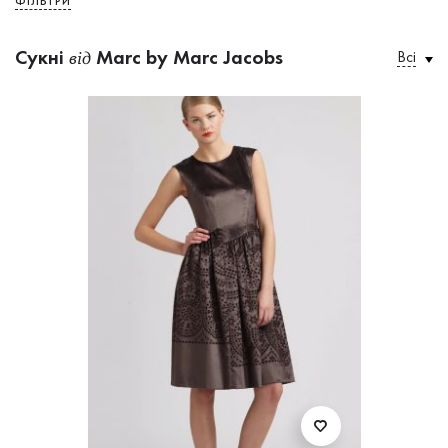
ФІЛЬТРИ
Сукнi
Marc by Marc Jacobs
Всі
від