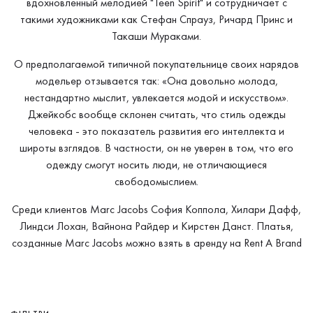
вдохновленный мелодией "Teen Spirit" и сотрудничает с
такими художниками как Стефан Спрауз, Ричард Принс и
Такаши Мураками.
О предполагаемой типичной покупательнице своих нарядов
модельер отзывается так: «Она довольно молода,
нестандартно мыслит, увлекается модой и искусством».
Джейкобс вообще склонен считать, что стиль одежды
человека - это показатель развития его интеллекта и
широты взглядов. В частности, он не уверен в том, что его
одежду смогут носить люди, не отличающиеся
свободомыслием.
Среди клиентов Marc Jacobs Cофия Коппола, Хилари Дафф,
Линдси Лохан, Вайнона Райдер и Кирстен Данст. Платья,
созданные Marc Jacobs можно взять в аренду на Rent A Brand