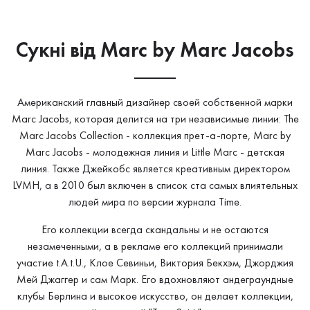
Сукнi від Marc by Marc Jacobs
Американский главный дизайнер своей собственной марки
Marc Jacobs, которая делится на три независимые линии: The
Marc Jacobs Collection - коллекция прет-а-порте, Marc by
Marc Jacobs - молодежная линия и Little Marc - детская
линия. Также Джейкобс является креативным директором
LVMH, а в 2010 был включен в список ста самых влиятельных
людей мира по версии журнала Time.
Его коллекции всегда скандальны и не остаются
незамеченными, а в рекламе его коллекций принимали
участие t.A.t.U., Клое Севиньи, Виктория Бекхэм, Джорджия
Мей Джаггер и сам Марк. Его вдохновляют андеграундные
клубы Берлина и высокое искусство, он делает коллекции,