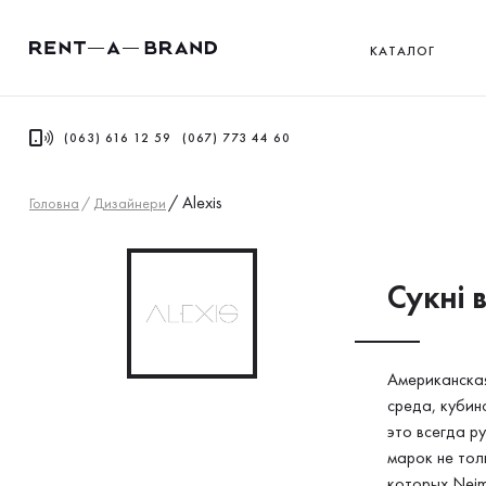
КАТАЛОГ
(063) 616 12 59
(067) 773 44 60
/
Alexis
Головна
/
Дизайнери
Сукнi в
Американская
среда, кубин
это всегда р
марок не тол
которых Neim