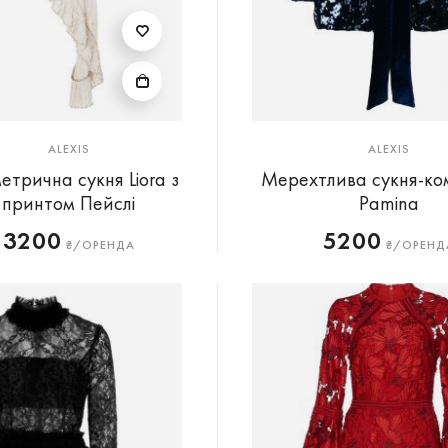
ALEXIS
ALEXIS
етрична сукня Liora з
Мерехтлива сукня-ко
принтом Пейслі
Pamina
3200
5200
₴/ОРЕНДА
₴/ОРЕНД