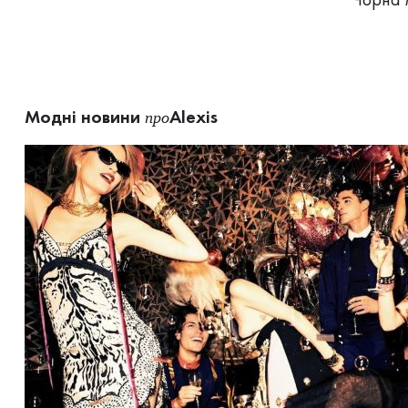
Модні новини
Alexis
про