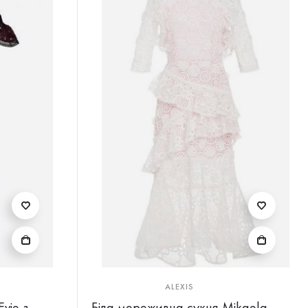
ALEXIS
vie з
Біла мереживна сукня Mikaela