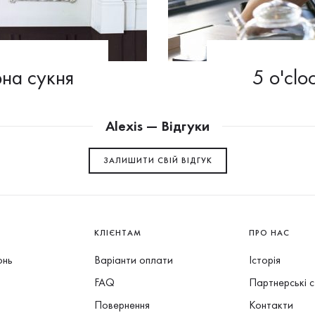
рна сукня
5 o'clo
Alexis — Відгуки
ЗАЛИШИТИ СВIЙ ВІДГУК
КЛІЄНТАМ
ПРО НАС
онь
Варіанти оплати
Історія
FAQ
Партнерські 
Повернення
Контакти