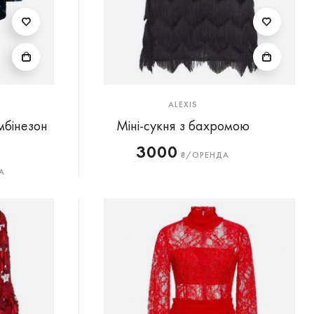
ALEXIS
мбінезон
Міні-сукня з бахромою
3000
₴/ОРЕНДА
А