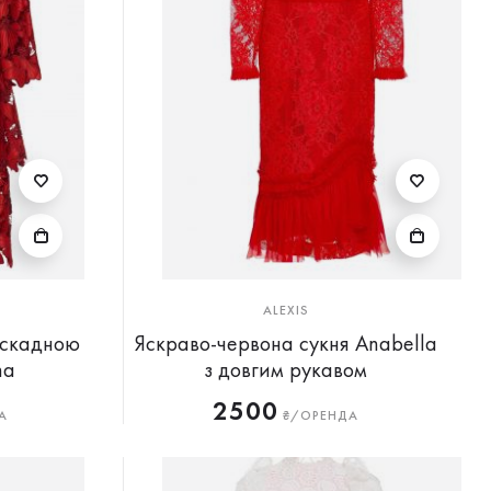
ALEXIS
аскадною
Яскраво-червона сукня Anabella
na
з довгим рукавом
2500
А
₴/ОРЕНДА