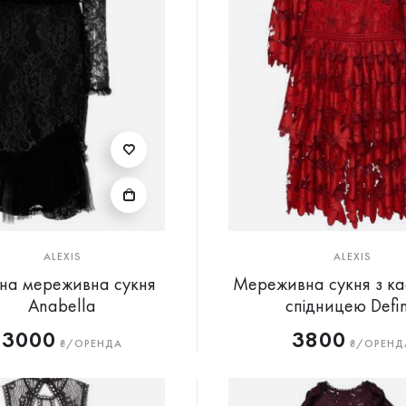
ALEXIS
ALEXIS
на мереживна сукня
Мереживна сукня з к
Anabella
спідницею Defi
3000
3800
₴/ОРЕНДА
₴/ОРЕНД