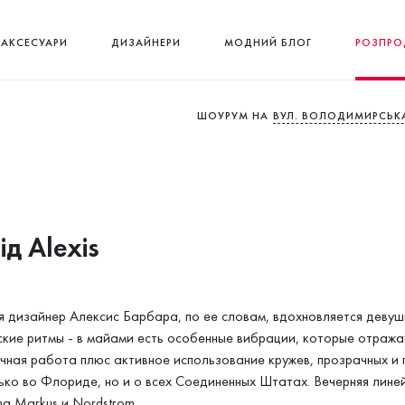
АКСЕСУАРИ
ДИЗАЙНЕРИ
МОДНИЙ БЛОГ
РОЗПРО
ШОУРУМ НА
ВУЛ. ВОЛОДИМИРСЬКА
ід Alexis
 дизайнер Алексис Барбара, по ее словам, вдохновляется девушк
ские ритмы - в майами есть особенные вибрации, которые отражаютс
учная работа плюс активное использование кружев, прозрачных и 
ько во Флориде, но и о всех Соединенных Штатах. Вечерняя лине
a Markus и Nordstrom.