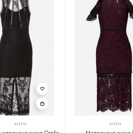
ALEXIS
ALEXIS
мереживна сукня Oralie
Мереживна сукня E