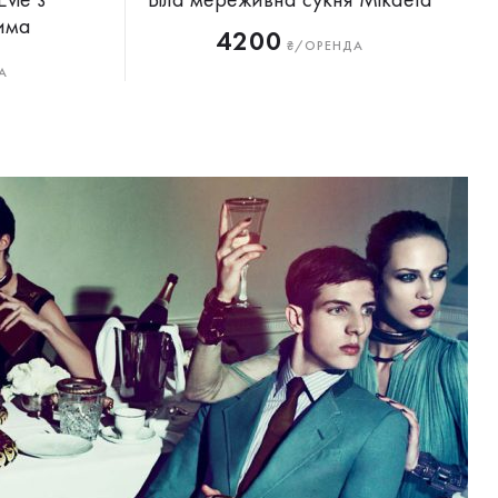
има
4200
₴/ОРЕНДА
А