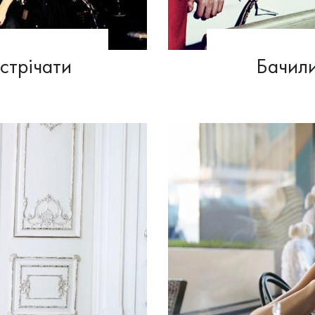
устрічати
Бачили