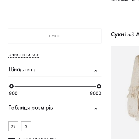
Сукнi
A
від
СУКНI
ОЧИСТИТИ ВСЕ
Ціна
(В ГРН.)
800
8000
Таблиця розмірів
XS
S