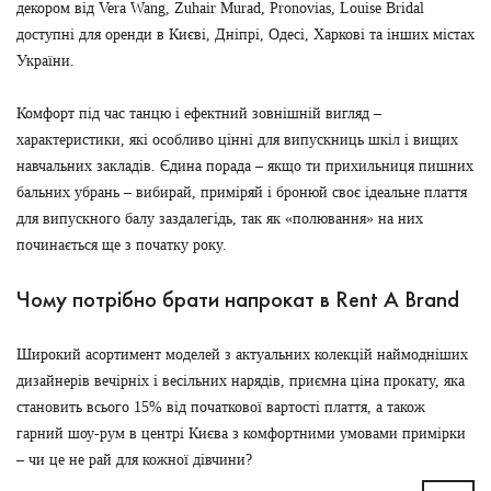
декором від Vera Wang, Zuhair Murad, Pronovias, Louise Bridal
доступні для оренди в Києві, Дніпрі, Одесі, Харкові та інших містах
України.
Комфорт під час танцю і ефектний зовнішній вигляд –
характеристики, які особливо цінні для випускниць шкіл і вищих
навчальних закладів. Єдина порада – якщо ти прихильниця пишних
бальних убрань – вибирай, приміряй і бронюй своє ідеальне плаття
для випускного балу заздалегідь, так як «полювання» на них
починається ще з початку року.
Чому потрібно брати напрокат в Rent А Brand
Широкий асортимент моделей з актуальних колекцій наймодніших
дизайнерів вечірніх і весільних нарядів, приємна ціна прокату, яка
становить всього 15% від початкової вартості плаття, а також
гарний шоу-рум в центрі Києва з комфортними умовами примірки
– чи це не рай для кожної дівчини?