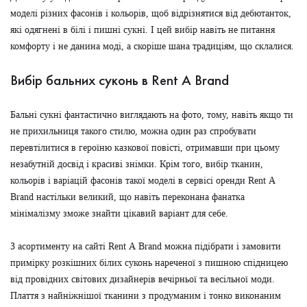
моделі різних фасонів і кольорів, щоб відрізнятися від дебютанток,
які одягнені в білі і пишні сукні. І цей вибір навіть не питання
комфорту і не данина моді, а скоріше шана традиціям, що склалися.
Вибір бальних суконь в Rent А Brand
Бальні сукні фантастично виглядають на фото, тому, навіть якщо ти
не прихильниця такого стилю, можна один раз спробувати
перевтілитися в героїню казкової повісті, отримавши при цьому
незабутній досвід і красиві знімки. Крім того, вибір тканин,
кольорів і варіацій фасонів такої моделі в сервісі оренди Rent А
Brand настільки великий, що навіть переконана фанатка
мінімалізму зможе знайти цікавий варіант для себе.
З асортименту на сайті Rent А Brand можна підібрати і замовити
примірку розкішних білих суконь нареченої з пишною спідницею
від провідних світових дизайнерів вечірньої та весільної моди.
Плаття з найніжнішої тканини з продуманим і тонко виконаним