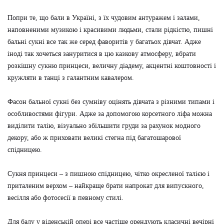
Попри те, що бали в Україні, з їх чудовим антуражем і залами,
наповненими музикою і красивими людьми, стали рідкістю, пишні
бальні сукні все так же серед фаворитів у багатьох дівчат. Адже
іноді так хочеться зануритися в цю казкову атмосферу, вбрати
розкішну сукню принцеси, величну діадему, акцентні коштовності і
кружляти в танці з галантним кавалером.
Фасон бальної сукні без сумніву оцінять дівчата з різними типами і
особливостями фігури. Адже за допомогою корсетного ліфа можна
виділити талію, візуально збільшити груди за рахунок модного
декору, або ж приховати великі стегна під багатошарової
спідницею.
Сукня принцеси – з пишною спідницею, чітко окресленої талією і
приталеним верхом – найкраще брати напрокат для випускного,
весілля або фотосесії в певному стилі.
Для балу у віденській опері все частіше орендують класичні вечірні