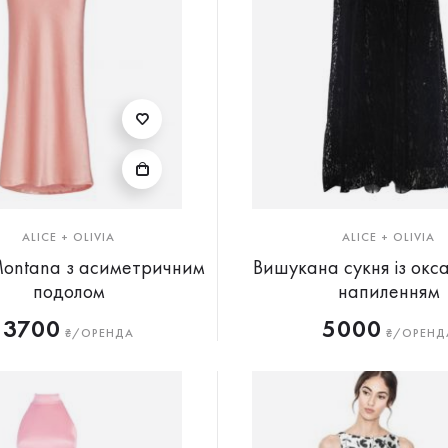
ALICE + OLIVIA
ALICE + OLIVIA
Montana з асиметричним
Вишукана сукня із ок
подолом
напиленням
3700
5000
₴/ОРЕНДА
₴/ОРЕНД