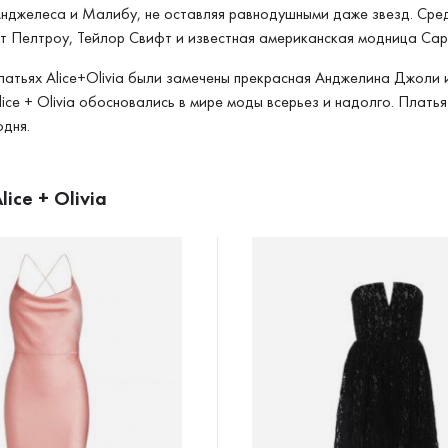
нджелеса и Малибу, не оставляя равнодушными даже звезд. Сре
ет Пелтроу, Тейлор Свифт и известная американская модница Са
латьях Alice+Olivia были замечены прекрасная Анджелина Джоли 
Alice + Olivia обосновались в мире моды всерьез и надолго. Плат
одня.
lice + Olivia