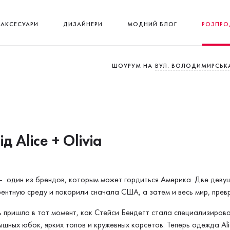
АКСЕСУАРИ
ДИЗАЙНЕРИ
МОДНИЙ БЛОГ
РОЗПРО
ШОУРУМ НА
ВУЛ. ВОЛОДИМИРСЬКА
ід Alice + Olivia
ia - один из брендов, которым может гордиться Америка. Две дев
ентную среду и покорили сначала США, а затем и весь мир, пре
 пришла в тот момент, как Стейси Бендетт стала специализирова
ышных юбок, ярких топов и кружевных корсетов. Теперь одежда Ali