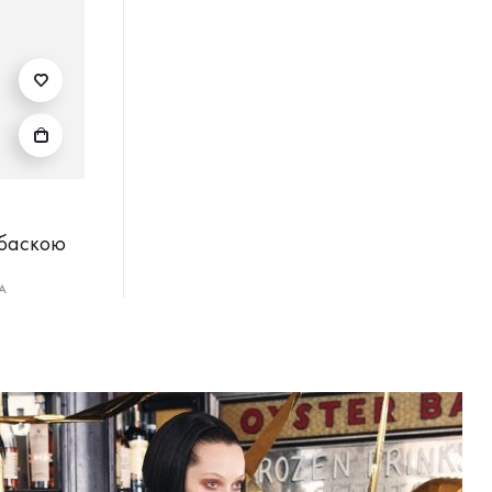
 баскою
А