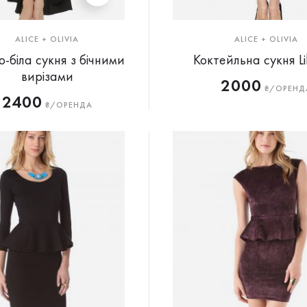
ALICE + OLIVIA
ALICE + OLIVIA
-біла сукня з бічними
Коктейльна сукня Li
вирізами
2000
₴/ОРЕНД
2400
₴/ОРЕНДА