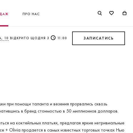
ДАЖ
ПРО НАС
, 10
ВІДКРИТО ЩОДНЯ З
11:00
ЗАПИСАТИСЬ
ушки при помощи таланта и везения прорвались сквозь
вратившись в бренд стоимостью в 50 миллионнов долларов.
ться на коктейльных платьях, предлагая яркие нетривиальные
ce + Olivia продается в самых известных торговых точках Нью