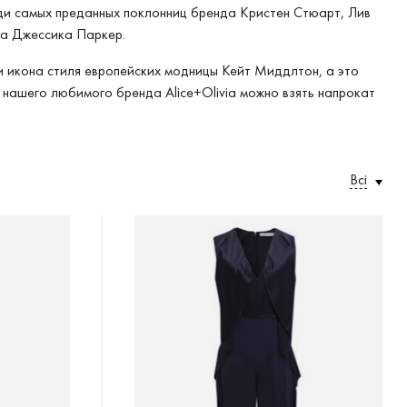
ди самых преданных поклонниц бренда Кристен Стюарт, Лив
ра Джессика Паркер.
и икона стиля европейских модницы Кейт Миддлтон, а это
ья нашего любимого бренда Alice+Olivia можно взять напрокат
Всі