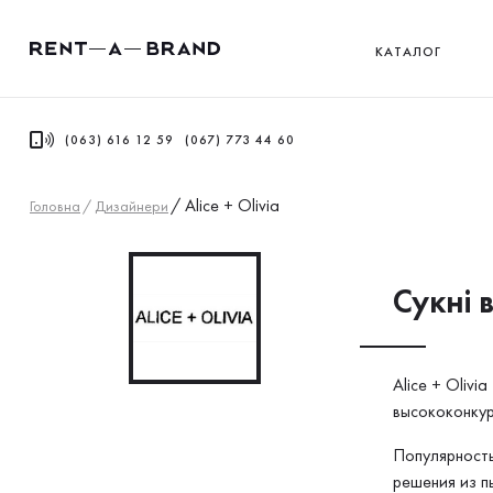
КАТАЛОГ
(063) 616 12 59
(067) 773 44 60
/
Alice + Olivia
Головна
/
Дизайнери
Сукнi в
Alice + Oliv
высококонкур
Популярность
решения из п