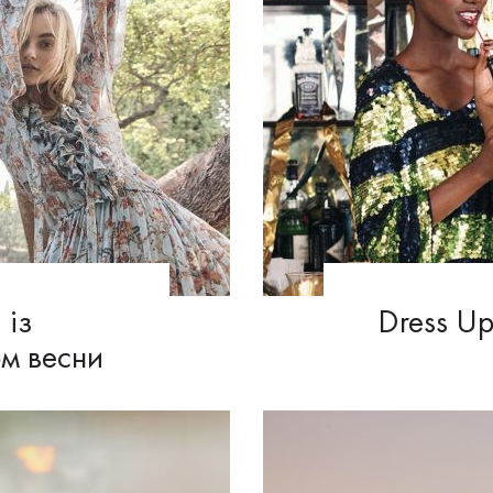
 із
Dress Up
м весни