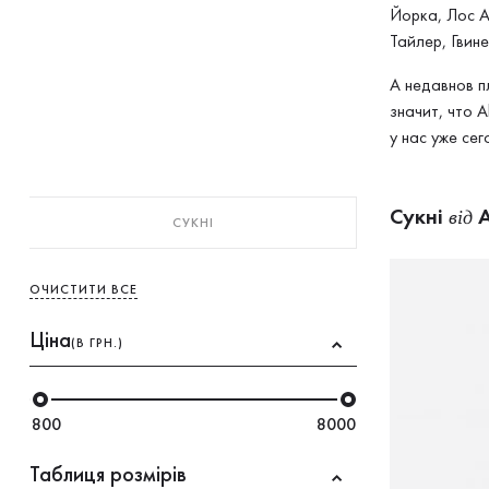
Йорка, Лос А
Тайлер, Гвин
А недавнов п
значит, что 
у нас уже сег
Сукнi
A
від
СУКНI
ОЧИСТИТИ ВСЕ
Ціна
(В ГРН.)
800
8000
Таблиця розмірів