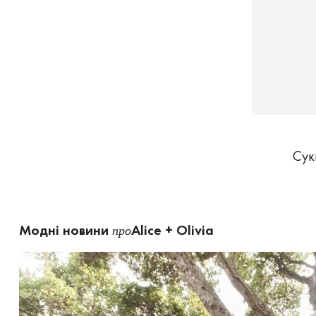
Сук
Модні новини
Alice + Olivia
про