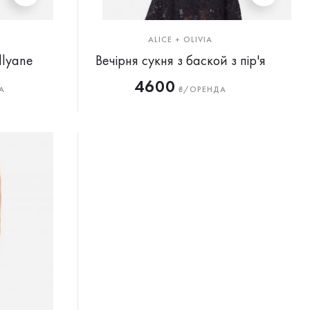
ALICE + OLIVIA
llyane
Вечірня сукня з баской з пір'я
4600
А
₴/ОРЕНДА