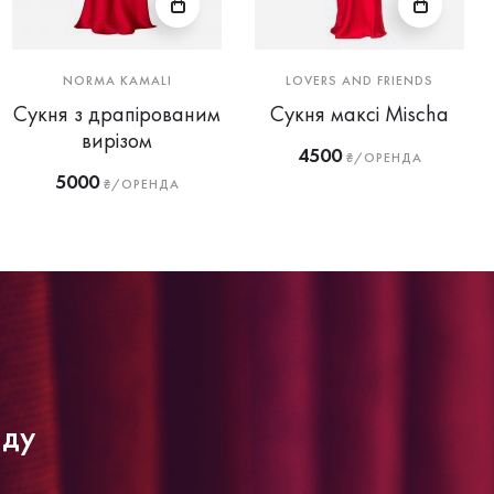
NORMA KAMALI
LOVERS AND FRIENDS
Сукня з драпірованим
Сукня максі Mischa
вирізом
4500
₴/ОРЕНДА
5000
₴/ОРЕНДА
нду