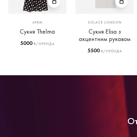
AFRM
SOLACE LONDON
Сукня Thelma
Сукня Elisa з
акцентним рукавом
5000
₴/ОРЕНДА
5500
₴/ОРЕНДА
От