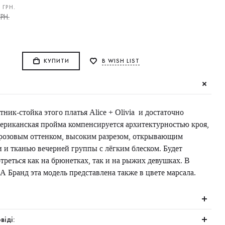
0
ГРН.
РН.
КУПИТИ
В WISH LIST
ник-стойка этого платья Alice + Olivia и достаточно
ериканская пройма компенсируется архитектурностью кроя,
озовым оттенком, высоким разрезом, открывающим
 и тканью вечерней группы с лёгким блеском. Будет
треться как на брюнетках, так и на рыжих девушках. В
 А Бранд эта модель представлена также в цвете марсала.
віді: