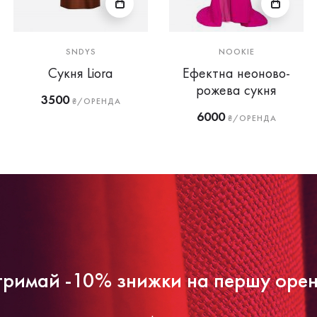
SNDYS
NOOKIE
Сукня Liora
Ефектна неоново-
рожева сукня
3500
₴/ОРЕНДА
6000
₴/ОРЕНДА
римай -10% знижки на першу оре