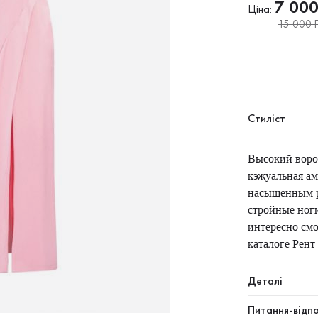
7 00
Ціна:
15 000 Г
Стиліст
Высокий ворот
кэжуальная ам
насыщенным р
стройные ноги
интересно смо
каталоге Рент
Деталі
Питання-відпо