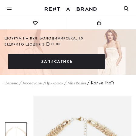
ШОУРУМ НА
ВУЛ. ВОЛОДИМИРСЬКА, 10
11:00
ВІДКРИТО ЩОДНЯ З
ЗАПИСАТИСЬ
/
Кольє Thaïs
Головна
/
Аксесуари
/
Прикраси
/
Miss Rosier