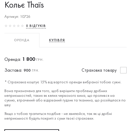
Кольє Thaïs
Артикул: 10726
0 ВIДГУКIВ
ОРЕНДА
КУПІВЛЯ
1 800
Оренда:
ГРН.
Застава:
Cтраховка товару
900
ГРН.
* Страховка коштує 15% від вартості оренди вибраної тобою сукні.
Вона призначена для того, щоб вирішити проблему дрібних
неприємностей, таких як келих червоного вина, що пролився на
сукню, втрачений або відірваний гудзик та тканина, що розійшлася по
шву.
Якщо з тобою трапиться подібне - не хвилюйся, так як ці дрібні
неприємності будуть покриті з суми твоєї страховки.