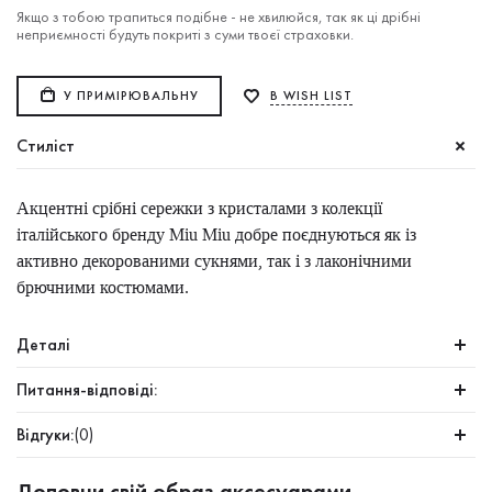
Якщо з тобою трапиться подібне - не хвилюйся, так як ці дрібні
неприємності будуть покриті з суми твоєї страховки.
У ПРИМІРЮВАЛЬНУ
В WISH LIST
Стиліст
Акцентні срібні сережки з кристалами з колекції
італійського бренду Miu Miu добре поєднуються як із
активно декорованими сукнями, так і з лаконічними
брючними костюмами.
Деталі
Питання-відповіді:
Відгуки:
(0)
Доповни свій образ аксесуарами