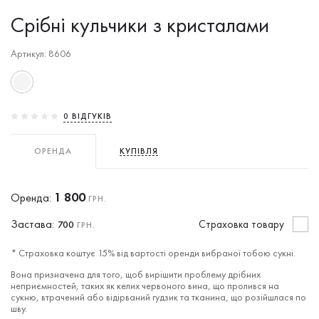
Срібні кульчики з кристалами
Артикул: 8606
0 ВIДГУКIВ
ОРЕНДА
КУПІВЛЯ
1 800
Оренда:
ГРН.
Застава:
Cтраховка товару
700
ГРН.
* Страховка коштує 15% від вартості оренди вибраної тобою сукні.
Вона призначена для того, щоб вирішити проблему дрібних
неприємностей, таких як келих червоного вина, що пролився на
сукню, втрачений або відірваний гудзик та тканина, що розійшлася по
шву.