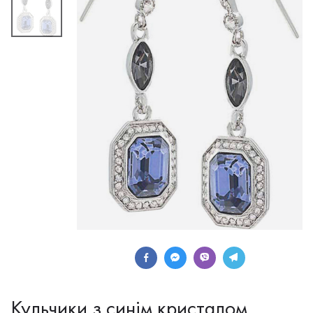
Кульчики з синім кристалом