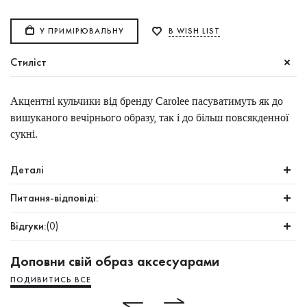
У ПРИМІРЮВАЛЬНУ
В WISH LIST
Стиліст
Акцентні кульчики від бренду Carolee пасуватимуть як до
вишуканого вечірнього образу, так і до більш повсякденної
сукні.
Деталі
Питання-відповіді:
Відгуки:
(0)
Доповни свій образ аксесуарами
ПОДИВИТИСЬ ВСЕ