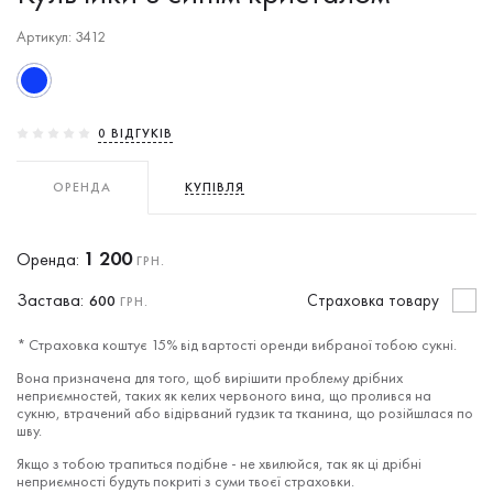
Артикул: 3412
0 ВIДГУКIВ
ОРЕНДА
КУПІВЛЯ
1 200
Оренда:
ГРН.
Застава:
Cтраховка товару
600
ГРН.
* Страховка коштує 15% від вартості оренди вибраної тобою сукні.
Вона призначена для того, щоб вирішити проблему дрібних
неприємностей, таких як келих червоного вина, що пролився на
сукню, втрачений або відірваний гудзик та тканина, що розійшлася по
шву.
Якщо з тобою трапиться подібне - не хвилюйся, так як ці дрібні
неприємності будуть покриті з суми твоєї страховки.