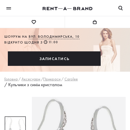
ШОУРУМ НА
ВУЛ. ВОЛОДИМИРСЬКА, 10
11:00
ВІДКРИТО ЩОДНЯ З
ЗАПИСАТИСЬ
Головна
/
Аксесуари
/
Прикраси
/
Carolee
/
Кульчики з синім кристалом