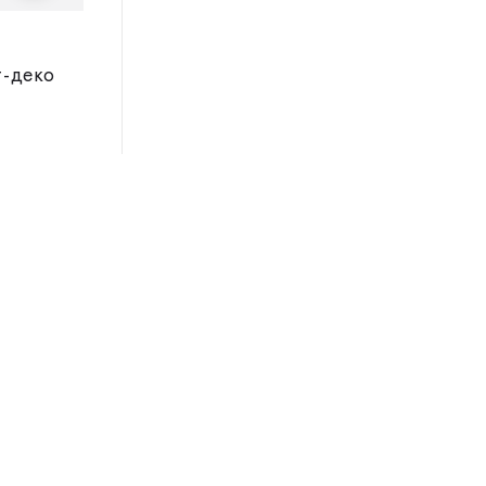
E
т-деко