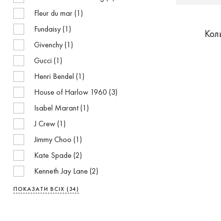
Fleur du mar (1)
Fundaisy (1)
Кол
Givenchy (1)
Gucci (1)
Henri Bendel (1)
House of Harlow 1960 (3)
Isabel Marant (1)
J Crew (1)
Jimmy Choo (1)
Kate Spade (2)
Kenneth Jay Lane (2)
Lanvin (3)
ПОКАЗАТИ ВСІХ (34)
Les Nereides (3)
Lulu Townsend (1)