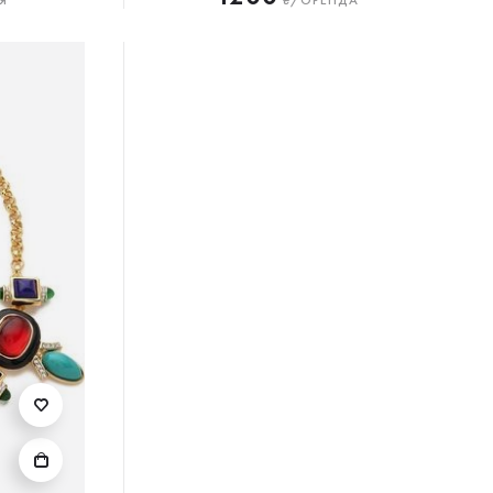
Я
₴/ОРЕНДА