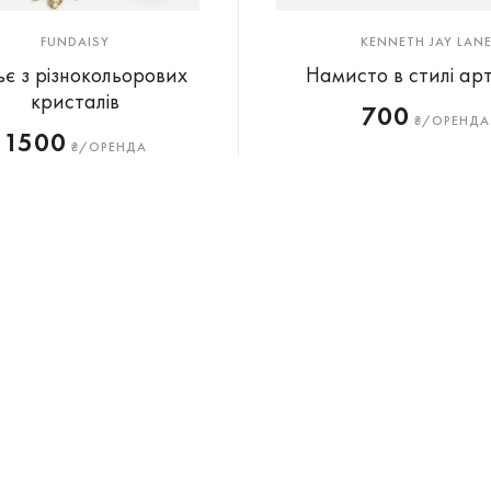
FUNDAISY
KENNETH JAY LAN
ьє з різнокольорових
Намисто в стилі ар
кристалів
700
₴/ОРЕНДА
1500
₴/ОРЕНДА