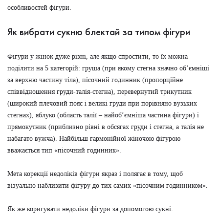
особливостей фігури.
Як вибрати сукню блектай за типом фігури
Фігури у жінок дуже різні, але якщо спростити, то їх можна
поділити на 5 категорій: груша (при якому стегна значно об’ємніші
за верхню частину тіла), пісочний годинник (пропорційне
співвідношення груди-талія-стегна), перевернутий трикутник
(широкий плечовий пояс і великі груди при порівняно вузьких
стегнах), яблуко (область талії – найоб’ємніша частина фігури) і
прямокутник (приблизно рівні в обсягах груди і стегна, а талія не
набагато вужча). Найбільш гармонійної жіночою фігурою
вважається тип «пісочний годинник».
Мета корекції недоліків фігури якраз і полягає в тому, щоб
візуально наблизити фігуру до тих самих «пісочним годинником».
Як же коригувати недоліки фігури за допомогою сукні: