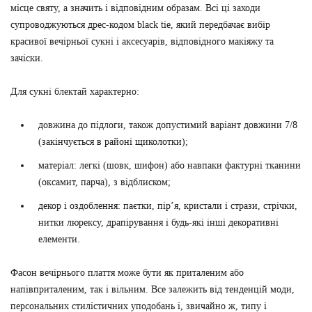
місце святу, а значить і відповідним образам. Всі ці заходи
супроводжуються дрес-кодом black tie, який передбачає вибір
красивої вечірньої сукні і аксесуарів, відповідного макіяжу та
зачіски.
Для сукні блектай характерно:
довжина до підлоги, також допустимий варіант довжини 7/8
(закінчується в районі щиколотки);
матеріал: легкі (шовк, шифон) або навпаки фактурні тканини
(оксамит, парча), з відблиском;
декор і оздоблення: паєтки, пір’я, кристали і стрази, стрічки,
нитки люрексу, драпірування і будь-які інші декоративні
елементи.
Фасон вечірнього плаття може бути як приталеним або
напівприталеним, так і вільним. Все залежить від тенденцій моди,
персональних стилістичних уподобань і, звичайно ж, типу і