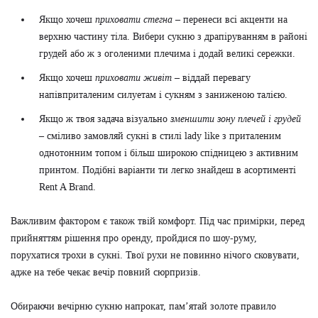
Якщо хочеш
приховати стегна
– перенеси всі акценти на
верхню частину тіла. Вибери сукню з драпіруванням в районі
грудей або ж з оголеними плечима і додай великі сережки.
Якщо хочеш
приховати живіт
– віддай перевагу
напівприталеним силуетам і сукням з заниженою талією.
Якщо ж твоя задача візуально
зменшити зону плечей і грудей
– сміливо замовляй сукні в стилі lady like з приталеним
однотонним топом і більш широкою спідницею з активним
принтом. Подібні варіанти ти легко знайдеш в асортименті
Rent A Brand.
Важливим фактором є також твій комфорт. Під час примірки, перед
прийняттям рішення про оренду, пройдися по шоу-руму,
порухатися трохи в сукні. Твої рухи не повинно нічого сковувати,
адже на тебе чекає вечір повний сюрпризів.
Обираючи вечірню сукню напрокат, пам’ятай золоте правило