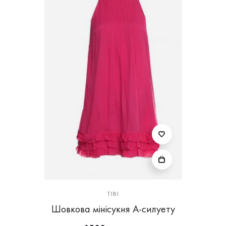
TIBI
Шовкова мінісукня А-силуету