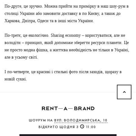
По-друге, це зручно. Можна прийти на примірку в наш шоу-рум в
столиці України або замовити доставку в по Києву, а також до
Харкова, Дніпра, Одеси та в інші міста України.
По-третє, це екологічно. Sharing economy – користуватися, але не
володіти – принцип, який допоможе зберегти ресурси планети. Це
не просто модна фішка, а життєва необхідність не тільки в Україні,
але в усьому світі.
І по-четверте, це красиві і стильні фото після заходів, щоразу в
новій сукні.
ШОУРУМ НА
ВУЛ. ВОЛОДИМИРСЬКА, 10
ВІДКРИТО ЩОДНЯ З
11:00