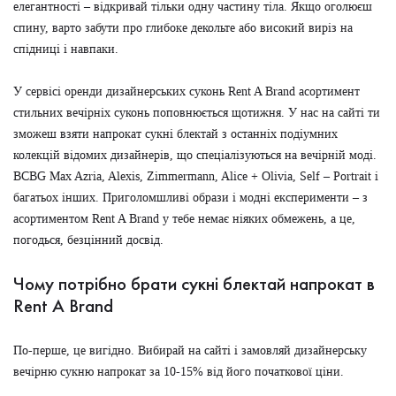
елегантності – відкривай тільки одну частину тіла. Якщо оголюєш
спину, варто забути про глибоке декольте або високий виріз на
спідниці і навпаки.
У сервісі оренди дизайнерських суконь Rent A Brand асортимент
стильних вечірніх суконь поповнюється щотижня. У нас на сайті ти
зможеш взяти напрокат сукні блектай з останніх подіумних
колекцій відомих дизайнерів, що спеціалізуються на вечірній моді.
BCBG Max Azria, Alexis, Zimmermann, Alice + Olivia, Self – Portrait і
багатьох інших. Приголомшливі образи і модні експерименти – з
асортиментом Rent A Brand у тебе немає ніяких обмежень, а це,
погодься, безцінний досвід.
Чому потрібно брати сукні блектай напрокат в
Rent A Brand
По-перше, це вигідно. Вибирай на сайті і замовляй дизайнерську
вечірню сукню напрокат за 10-15% від його початкової ціни.