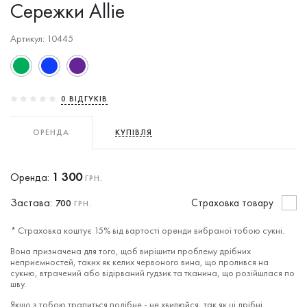
Сережки Allie
Артикул: 10445
0 ВIДГУКIВ
ОРЕНДА
КУПІВЛЯ
1 300
Оренда:
ГРН.
Застава:
Cтраховка товару
700
ГРН.
* Страховка коштує 15% від вартості оренди вибраної тобою сукні.
Вона призначена для того, щоб вирішити проблему дрібних
неприємностей, таких як келих червоного вина, що пролився на
сукню, втрачений або відірваний гудзик та тканина, що розійшлася по
шву.
Якщо з тобою трапиться подібне - не хвилюйся, так як ці дрібні