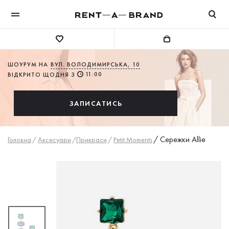
ШОУРУМ НА
ВУЛ. ВОЛОДИМИРСЬКА, 10
11:00
ВІДКРИТО ЩОДНЯ З
ЗАПИСАТИСЬ
/
Сережки Allie
Головна
/
Аксесуари
/
Прикраси
/
Petit Moments