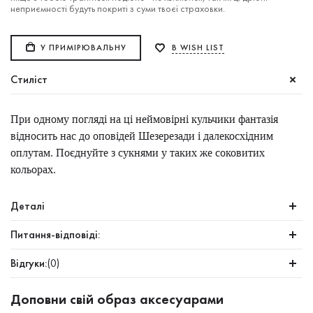
неприємності будуть покриті з суми твоєї страховки.
У ПРИМІРЮВАЛЬНУ
В WISH LIST
Стиліст
При одному погляді на ці неймовірні кульчики фантазія
відносить нас до оповідей Шезерезади і далекосхідним
оплутам. Поєднуйте з сукнями у таких же соковитих
кольорах.
Деталі
Питання-відповіді:
Відгуки:
(0)
Доповни свій образ аксесуарами