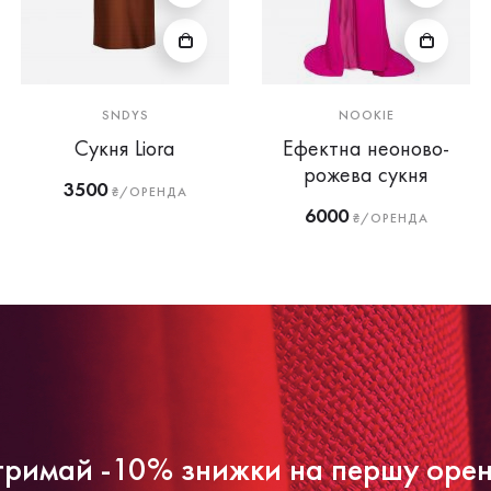
SNDYS
NOOKIE
Сукня Liora
Ефектна неоново-
рожева сукня
3500
₴/ОРЕНДА
6000
₴/ОРЕНДА
римай -10% знижки на першу оре