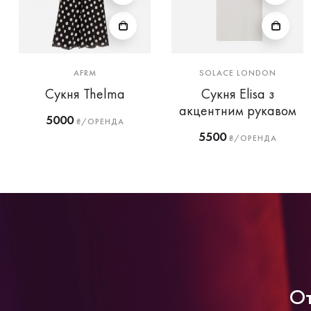
AFRM
SOLACE LONDON
Сукня Thelma
Сукня Elisa з
акцентним рукавом
5000
₴/ОРЕНДА
5500
₴/ОРЕНДА
От