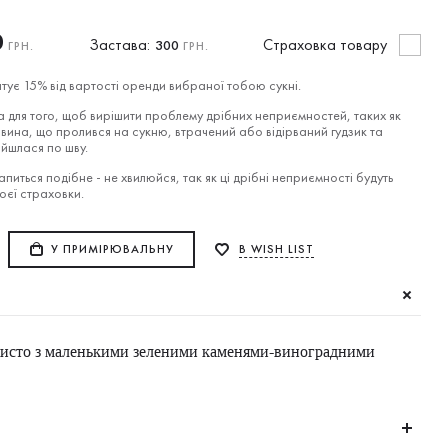
0
Застава:
Cтраховка товару
300
ГРН.
ГРН.
тує 15% від вартості оренди вибраної тобою сукні.
 для того, щоб вирішити проблему дрібних неприємностей, таких як
вина, що пролився на сукню, втрачений або відірваний гудзик та
ійшлася по шву.
питься подібне - не хвилюйся, так як ці дрібні неприємності будуть
воєї страховки.
У ПРИМІРЮВАЛЬНУ
В WISH LIST
исто з маленькими зеленими каменями-виноградними