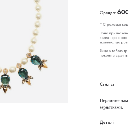
60
Оренда:
* Страховка кош
Вона призначена
келих червоного 
тканина, що роз
Якщо з тобою тра
покриті з суми т
Стиліст
Перлинне нам
зернятками.
Деталі