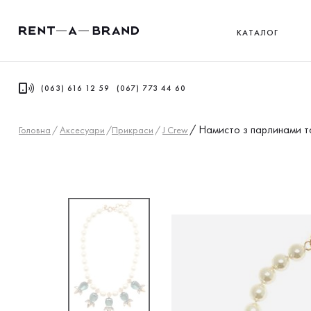
КАТАЛОГ
(063) 616 12 59
(067) 773 44 60
/
Намисто з парлинами т
Головна
/
Аксесуари
/
Прикраси
/
J Crew