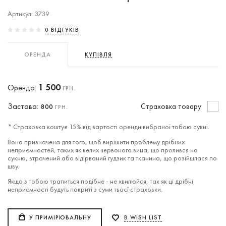
Артикул: 3739
0 ВIДГУКIВ
ОРЕНДА
КУПІВЛЯ
1 500
Оренда:
ГРН.
Застава:
Cтраховка товару
800
ГРН.
* Страховка коштує 15% від вартості оренди вибраної тобою сукні.
Вона призначена для того, щоб вирішити проблему дрібних
неприємностей, таких як келих червоного вина, що пролився на
сукню, втрачений або відірваний гудзик та тканина, що розійшлася по
шву.
Якщо з тобою трапиться подібне - не хвилюйся, так як ці дрібні
неприємності будуть покриті з суми твоєї страховки.
У ПРИМІРЮВАЛЬНУ
В WISH LIST