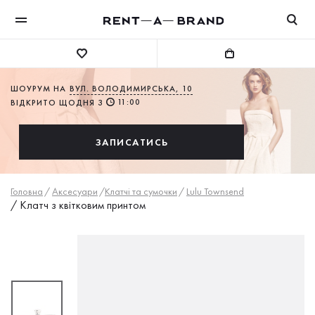
ШОУРУМ НА
ВУЛ. ВОЛОДИМИРСЬКА, 10
11:00
ВІДКРИТО ЩОДНЯ З
ЗАПИСАТИСЬ
Головна
/
Аксесуари
/
Клатчі та сумочки
/
Lulu Townsend
/
Клатч з квітковим принтом