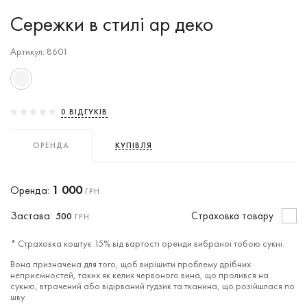
Сережки в стилі ар деко
Артикул: 8601
0 ВIДГУКIВ
ОРЕНДА
КУПІВЛЯ
1 000
Оренда:
ГРН.
Застава:
Cтраховка товару
500
ГРН.
* Страховка коштує 15% від вартості оренди вибраної тобою сукні.
Вона призначена для того, щоб вирішити проблему дрібних
неприємностей, таких як келих червоного вина, що пролився на
сукню, втрачений або відірваний гудзик та тканина, що розійшлася по
шву.