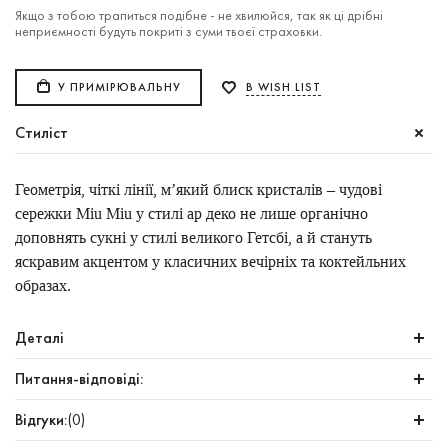
Якщо з тобою трапиться подібне - не хвилюйся, так як ці дрібні
неприємності будуть покриті з суми твоєї страховки.
У ПРИМІРЮВАЛЬНУ
В WISH LIST
Стиліст
Геометрія, чіткі лінії, м’який блиск кристалів – чудові
сережки Miu Miu у стилі ар деко не лише органічно
доповнять сукні у стилі великого Гетсбі, а й стануть
яскравим акцентом у класичних вечірніх та коктейльних
образах.
Деталі
Питання-відповіді:
Відгуки:
(0)