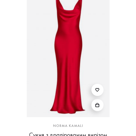
NORMA KAMALI
Сукня з драпірованим вирізом