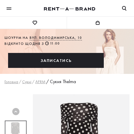
ШОУРУМ НА
ВУЛ. ВОЛОДИМИРСЬКА, 10
11:00
ВІДКРИТО ЩОДНЯ З
ЗАПИСАТИСЬ
/
Сукня Thelma
Головна
/
Сукнi
/
AFRM