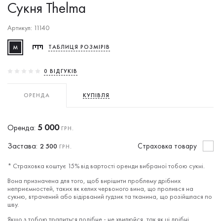
Сукня Thelma
Артикул: 11140
M
ТАБЛИЦЯ РОЗМІРІВ
0 ВIДГУКIВ
ОРЕНДА
КУПІВЛЯ
5 000
Оренда:
ГРН.
Застава:
Cтраховка товару
2 500
ГРН.
* Страховка коштує 15% від вартості оренди вибраної тобою сукні.
Вона призначена для того, щоб вирішити проблему дрібних
неприємностей, таких як келих червоного вина, що пролився на
сукню, втрачений або відірваний гудзик та тканина, що розійшлася по
шву.
Якщо з тобою трапиться подібне - не хвилюйся, так як ці дрібні