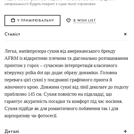
неприємності будуть покриті з суми твоєї страховки.
У ПРИМІРЮВАЛЬНУ
В WISH LIST
Стиліст
Легка, напівпрозора сукня від американського бренду
AFRM із відкритими плечима та діагонально розташованим
принтом у горох – сучасною інтерпретація класичного
візерунку polka dot що додає образу динаміки. Головна
перевага цієї сукні у поєднанні графічного принта й
жіночного крою. Довжина сукні від лінії декольте до подолу
приблизно 145 см. Сукня повністю на підкладці, що
гарантує акуратність посадки та комфорт під час носіння.
Сукня підійде як для романтичного побачення так і для
корпоративу чи фотосесії.
Деталі