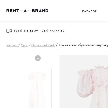
КАТАЛОГ
(063) 616 12 59
(067) 773 44 60
/
Сукня ніжно-бузкового відтін
Головна
/
Сукнi
/
Giambattista Valli