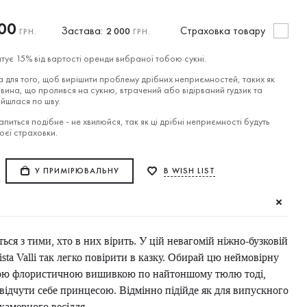
00
Застава:
Cтраховка товару
2 000
ГРН.
ГРН.
тує 15% від вартості оренди вибраної тобою сукні.
 для того, щоб вирішити проблему дрібних неприємностей, таких як
вина, що пролився на сукню, втрачений або відірваний гудзик та
ійшлася по шву.
питься подібне - не хвилюйся, так як ці дрібні неприємності будуть
воєї страховки.
У ПРИМІРЮВАЛЬНУ
В WISH LIST
ься з тими, хто в них вірить. У цій невагомій ніжно-бузковій
ista Valli так легко повірити в казку. Обирай цю неймовірну
кою флористичною вишивкою по найтоншому тюлю тоді,
 відчути себе принцесою. Відмінно підійде як для випускного
я камерного весілля.