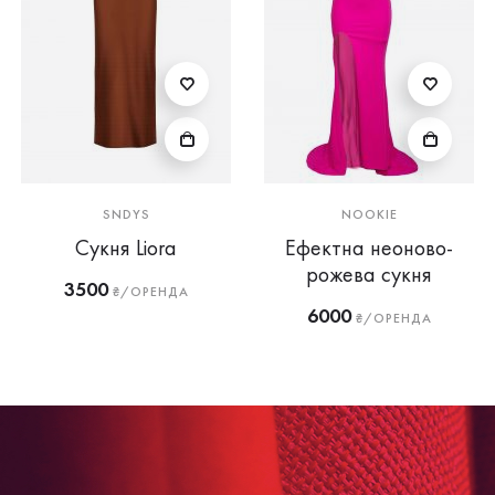
SNDYS
NOOKIE
Сукня Liora
Ефектна неоново-
рожева сукня
3500
₴/ОРЕНДА
6000
₴/ОРЕНДА