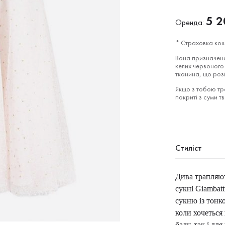
5 2
Оренда:
* Страховка кош
Вона призначена
келих червоного 
тканина, що роз
Якщо з тобою тра
покриті з суми т
Стиліст
Дива трапляют
сукні Giambatt
сукню із тон
коли хочеться
балу, так і дл