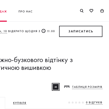
ДАЖ
ПРО НАС
, 10
ВІДКРИТО ЩОДНЯ З
11:00
ЗАПИСАТИСЬ
іжно-бузкового відтінку з
тичною вишивкою
M
ТАБЛИЦЯ РОЗМІРІВ
0 ВIДГУКIВ
КУПІВЛЯ