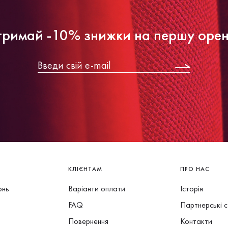
римай -10% знижки на першу оре
КЛІЄНТАМ
ПРО НАС
онь
Варіанти оплати
Історія
FAQ
Партнерські 
Повернення
Контакти