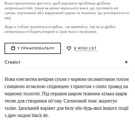
Вона призначена для того, щоб вирішити проблему дрібних
неприємностей, таких як келих червоного вина, що пролився на
сукню, втрачений або відірваний гудзик та тканина, що розійшлася по
шву.
Якщо з тобою трапиться подібне - не хвилюйся, так як ці дрібні
неприємності будуть покриті з суми твоєї страховки.
У ПРИМІРЮВАЛЬНУ
В WISH LIST
Стиліст
Нова елегантна вечірня сукня з чорним оксамитовим топом
і пишною атласною спідницею з принтом з синіх троянд на
чорному полотні. Під першим шаром тканини кілька шарів
тюлю для створення об’єму. Сатиновий пояс акцентує
талію. Ідеальний варіант для балу або будь-якої іншого події
з дрес-кодом black tie.