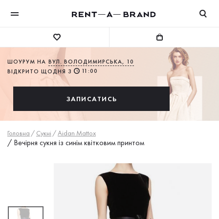
ШОУРУМ НА
ВУЛ. ВОЛОДИМИРСЬКА, 10
11:00
ВІДКРИТО ЩОДНЯ З
ЗАПИСАТИСЬ
Головна
/
Сукнi
/
Aidan Mattox
/
Вечірня сукня із синім квітковим принтом