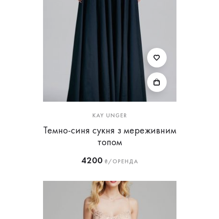
KAY UNGER
Темно-синя сукня з мереживним
топом
4200
₴/ОРЕНДА