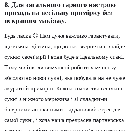
8. Для загального гарного настрою
приходь на весільну примірку без
яскравого макіяжу.
Будь ласка 🙂 Нам дуже важливо гарантувати,
що кожна дівчина, що до нас звернеться знайде
сукню своєї мрії і вона буде в ідеальному стані.
Тому ми інколи вимушені робити хімчистку
абсолютно нової сукні, яка побувала на не дуже
акуратній примірці. Кожна хімчистка весільної
сукні з ніжного мережива і зі складними
бісерними аплікаціями – додатковий стрес для
самої сукні, і хоча наша прекрасна партнерська
хімчистка робить максимально м’яку і гуманну