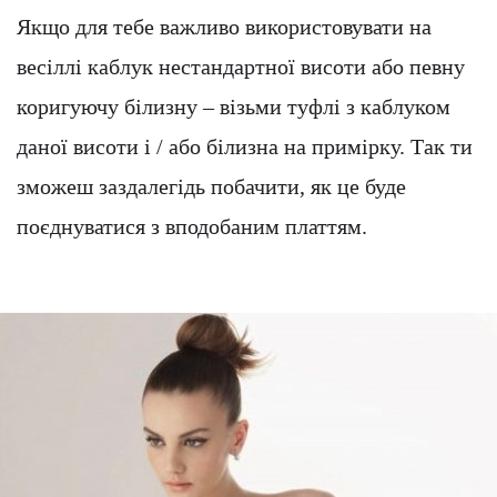
Якщо для тебе важливо використовувати на
весіллі каблук нестандартної висоти або певну
коригуючу білизну – візьми туфлі з каблуком
даної висоти і / або білизна на примірку. Так ти
зможеш заздалегідь побачити, як це буде
поєднуватися з вподобаним платтям.