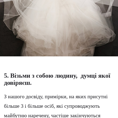
5. Візьми з собою людину, думці якої
довіряєш.
З нашого досвіду, примірки, на яких присутні
більше 3 і більше осіб, які супроводжують
майбутню наречену, частіше закінчуються