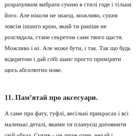
розрахунком вибрати сукню в стилі годе і тільки
його. Але ніколи не знаєш, можливо, сукня
зовсім іншого крою, який ти раніше не
розглядала, стане секретом саме твого щастя.
Можливо і ні. Але може бути, і так. Так що будь
відкритою і дай собі шанс просто приміряти
щось абсолютно нове.
11. Пам’ятай про аксесуари.
А саме про фату, туфлі, весільні прикрасах і всі
маленькі деталі, якими ти плануєш доповнити
свій образ. Сукня – це лише один, нехай і