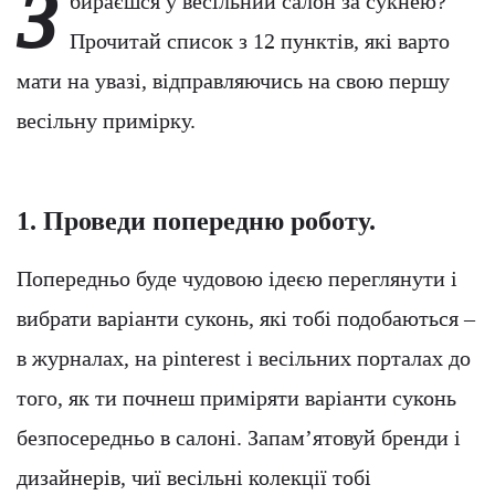
З
бираєшся у весільний салон за сукнею?
Прочитай список з 12 пунктів, які варто
мати на увазі, відправляючись на свою першу
весільну примірку.
1. Проведи попередню роботу.
Попередньо буде чудовою ідеєю переглянути і
вибрати варіанти суконь, які тобі подобаються –
в журналах, на pinterest і весільних порталах до
того, як ти почнеш приміряти варіанти суконь
безпосередньо в салоні. Запам’ятовуй бренди і
дизайнерів, чиї весільні колекції тобі