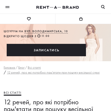
ШОУРУМ НА
ВУЛ. ВОЛОДИМИРСЬКА, 10
11:00
ВІДКРИТО ЩОДНЯ З
ЗАПИСАТИСЬ
Головна
/
Блог
/
Всі статті
/
12 речей, про які потрібно пам'ятати при пошуку весільної сукні
ВСІ СТАТТІ
12 речей, про які потрібно
пам'ятати при пошуку весільної