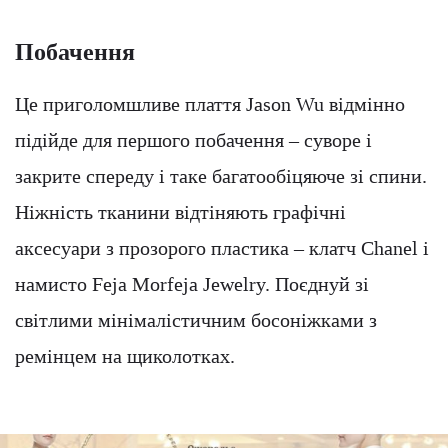
Побачення
Це приголомшливе плаття Jason Wu відмінно
підійде для першого побачення – суворе і
закрите спереду і таке багатообіцяюче зі спини.
Ніжність тканини відтіняють графічні
аксесуари з прозорого пластика – клатч Chanel і
намисто Feja Morfeja Jewelry. Поєднуй зі
світлими мінімалістичним босоніжками з
ремінцем на щиколотках.