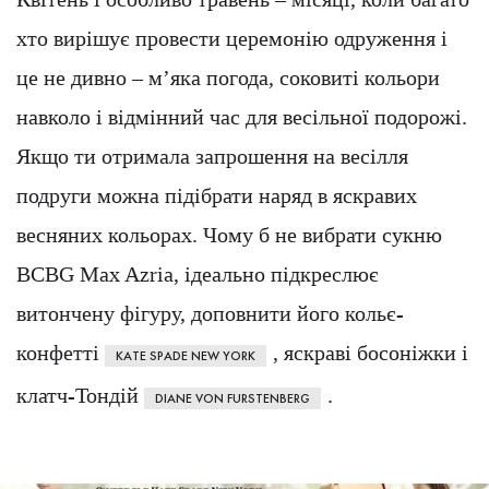
хто вирішує провести церемонію одруження і
це не дивно – м’яка погода, соковиті кольори
навколо і відмінний час для весільної подорожі.
Якщо ти отримала запрошення на весілля
подруги можна підібрати наряд в яскравих
весняних кольорах. Чому б не вибрати сукню
BCBG Max Azria, ідеально підкреслює
витончену фігуру, доповнити його кольє-
конфетті
, яскраві босоніжки і
KATE SPADE NEW YORK
клатч-Тондій
.
DIANE VON FURSTENBERG