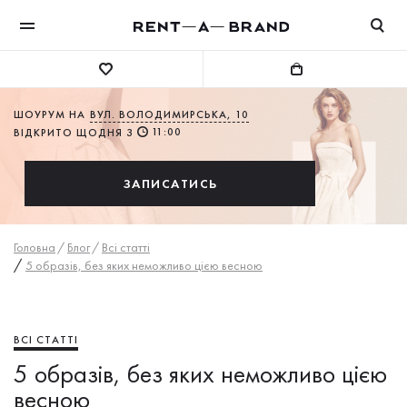
ШОУРУМ НА
ВУЛ. ВОЛОДИМИРСЬКА, 10
11:00
ВІДКРИТО ЩОДНЯ З
ЗАПИСАТИСЬ
Головна
/
Блог
/
Всі статті
/
5 образів, без яких неможливо цією весною
ВСІ СТАТТІ
5 образів, без яких неможливо цією
весною