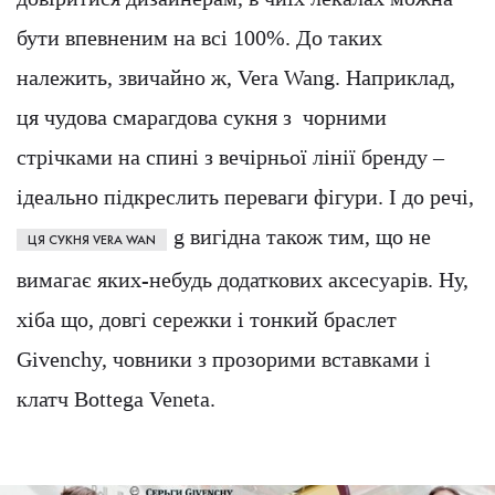
бути впевненим на всі 100%. До таких
належить, звичайно ж, Vera Wang. Наприклад,
ця чудова смарагдова сукня з чорними
стрічками на спині з вечірньої лінії бренду –
ідеально підкреслить переваги фігури. І до речі,
g вигідна також тим, що не
ЦЯ СУКНЯ VERA WAN
вимагає яких-небудь додаткових аксесуарів. Ну,
хіба що, довгі сережки і тонкий браслет
Givenchy, човники з прозорими вставками і
клатч Bottega Veneta.