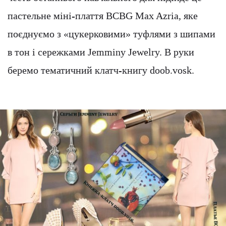
пастельне міні-плаття BCBG Max Azria, яке
поєднуємо з «цукерковими» туфлями з шипами
в тон і сережками Jemminy Jewelry. В руки
беремо тематичний клатч-книгу doob.vosk.