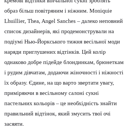
кремові відтінки вінчальної сукні зроблять
образ більш повітряним і ніжним. Moniquie
Lhuillier, Thea, Angel Sanches – далеко неповний
список дизайнерів, які продемонстрували на
подіумі Нью-Йоркського тижня весільної моди
наряди приглушених відтінків. Цей колір
однаково добре підейде блондинкам, брюнеткам
і рудим дівчатам, додаючи жіночності і ніжності
їх образу. Єдине, на що варто звертати увагу,
приміряючи в весільному салоні сукні
пастельних кольорів – це необхідність знайти
правильний відтінок, який змусить твої очі
засяяти.