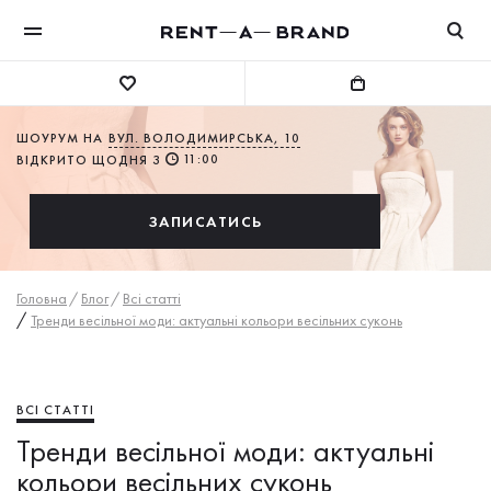
ШОУРУМ НА
ВУЛ. ВОЛОДИМИРСЬКА, 10
11:00
ВІДКРИТО ЩОДНЯ З
ЗАПИСАТИСЬ
Головна
/
Блог
/
Всі статті
/
Тренди весільної моди: актуальні кольори весільних суконь
ВСІ СТАТТІ
Тренди весільної моди: актуальні
кольори весільних суконь