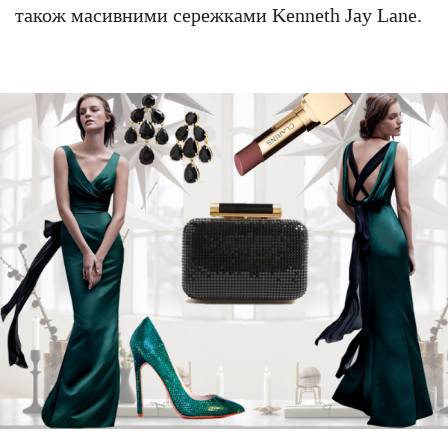
також масивними сережками Kenneth Jay Lane.