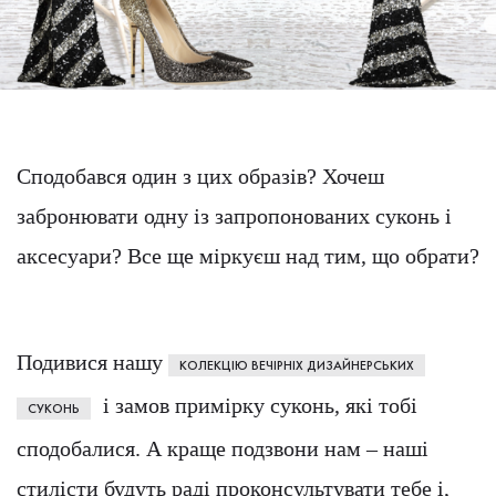
Сподобався один з цих образів? Хочеш
забронювати одну із запропонованих суконь і
аксесуари? Все ще міркуєш над тим, що обрати?
Подивися нашу
КОЛЕКЦІЮ ВЕЧІРНІХ ДИЗАЙНЕРСЬКИХ
і замов примірку суконь, які тобі
СУКОНЬ
сподобалися. А краще подзвони нам – наші
стилісти будуть раді проконсультувати тебе і,