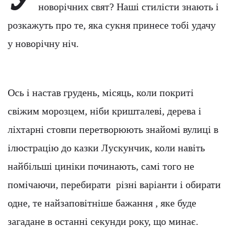
новорічних свят? Наші стилісти знають і
розкажуть про те, яка сукня принесе тобі удачу
у новорічну ніч.
Ось і настав грудень, місяць, коли покриті
свіжим морозцем, ніби кришталеві, дерева і
ліхтарні стовпи перетворюють знайомі вулиці в
ілюстрацію до казки Лускунчик, коли навіть
найбільші циніки починають, самі того не
помічаючи, перебирати різні варіанти і обирати
одне, те найзаповітніше бажання , яке буде
загадане в останні секунди року, що минає.