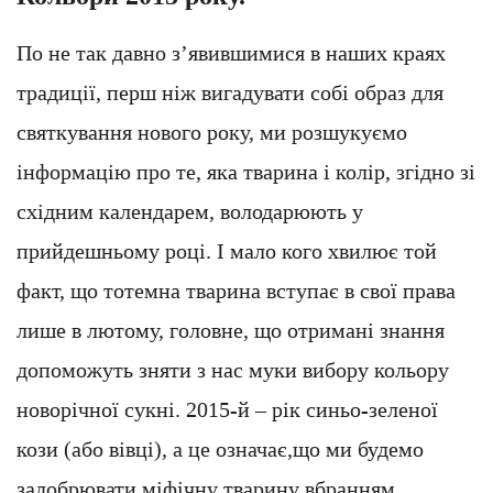
По не так давно з’явившимися в наших краях
традиції, перш ніж вигадувати собі образ для
святкування нового року, ми розшукуємо
інформацію про те, яка тварина і колір, згідно зі
східним календарем, володарюють у
прийдешньому році. І мало кого хвилює той
факт, що тотемна тварина вступає в свої права
лише в лютому, головне, що отримані знання
допоможуть зняти з нас муки вибору кольору
новорічної сукні. 2015-й – рік синьо-зеленої
кози (або вівці), а це означає,що ми будемо
задобрювати міфічну тварину вбранням