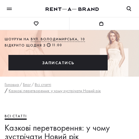
ШОУРУМ НА
ВУЛ. ВОЛОДИМИРСЬКА, 10
11:00
ВІДКРИТО ЩОДНЯ З
ЗАПИСАТИСЬ
Головна
/
Блог
/
Всі статті
/
Казкові перетворення: у чому зустрічати Новий рік
ВСІ СТАТТІ
Казкові перетворення: у чому
зустрічати Новий рік