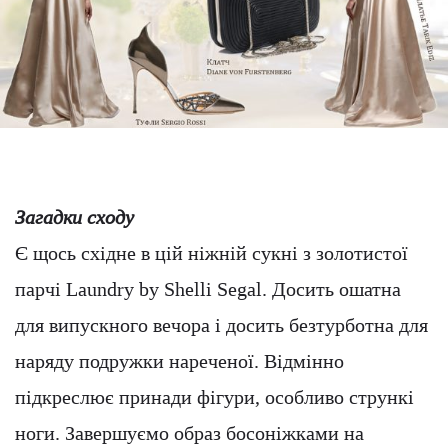
Загадки сходу
Є щось східне в цій ніжній сукні з золотистої
парчі Laundry by Shelli Segal. Досить ошатна
для випускного вечора і досить безтурботна для
наряду подружки нареченої. Відмінно
підкреслює принади фігури, особливо стрункі
ноги. Завершуємо образ босоніжками на