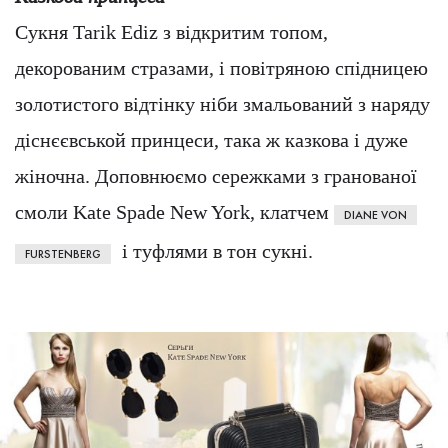
Сукня Tarik Ediz з відкритим топом,
декорованим стразами, і повітряною спідницею
золотистого відтінку ніби змальований з наряду
діснєєвськой принцеси, така ж казкова і дуже
жіночна. Доповнюємо сережками з гранованої
смоли Kate Spade New York, клатчем
DIANE VON
і туфлями в тон сукні.
FURSTENBERG