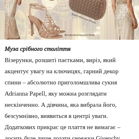
Муза срібного століття
Візерунки, розшиті паєтками, виріз, який
акцентує увагу на ключицях, гарний декор
спини – абсолютно приголомшлива сукня
Adrianna Papell, яку можна розглядати
нескінченно. А дівчина, яка вибрала його,
безсумнівно, виявиться в центрі уваги.
Додаткових прикрас це плаття не вимагає –
досить буде лише додати сережки Givenchy,