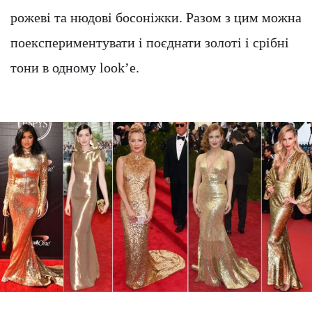
рожеві та нюдові босоніжки. Разом з цим можна
поекспериментувати і поєднати золоті і срібні
тони в одному look’е.