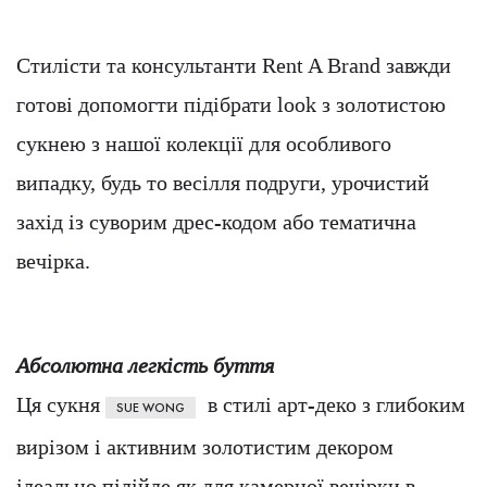
Стилісти та консультанти Rent A Brand завжди
готові допомогти підібрати look з золотистою
сукнею з нашої колекції для особливого
випадку, будь то весілля подруги, урочистий
захід із суворим дрес-кодом або тематична
вечірка.
Абсолютна легкість буття
Ця сукня
в стилі арт-деко з глибоким
SUE WONG
вирізом і активним золотистим декором
ідеально підійде як для камерної вечірки в