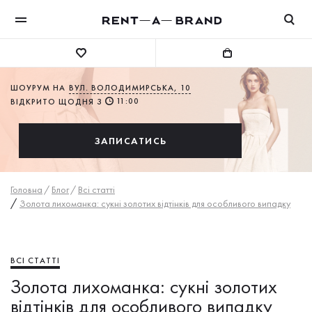
ШОУРУМ НА
ВУЛ. ВОЛОДИМИРСЬКА, 10
11:00
ВІДКРИТО ЩОДНЯ З
ЗАПИСАТИСЬ
Головна
/
Блог
/
Всі статті
/
Золота лихоманка: сукні золотих відтінків для особливого випадку
ВСІ СТАТТІ
Золота лихоманка: сукні золотих
відтінків для особливого випадку