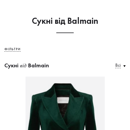
Сукнi від Balmain
ФІЛЬТРИ
Сукнi
Balmain
Всі
від