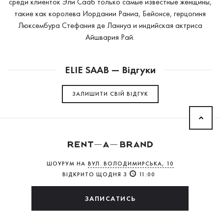
среди клиенток Эли Сааб только самые известные женщины,
такие как королева Иордании Раниа, Бейонсе, герцогиня
Люксембура Стефания де Ланнуа и индийская актриса
Айшвария Рай.
ELIE SAAB — Відгуки
ЗАЛИШИТИ СВIЙ ВІДГУК
ШОУРУМ НА
ВУЛ. ВОЛОДИМИРСЬКА, 10
ВІДКРИТО ЩОДНЯ З
11:00
ЗАПИСАТИСЬ