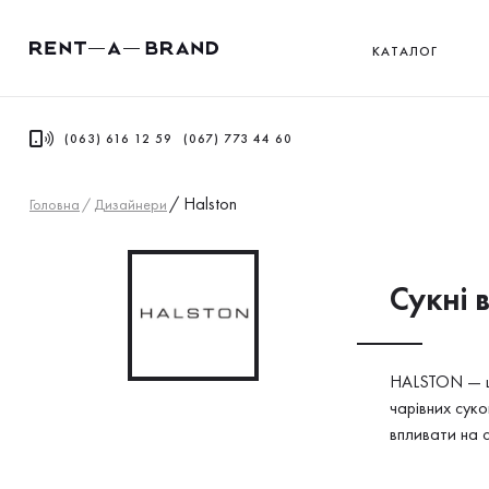
КАТАЛОГ
(063) 616 12 59
(067) 773 44 60
/
Halston
Головна
/
Дизайнери
Сукнi 
HALSTON — це
чарівних сук
впливати на 