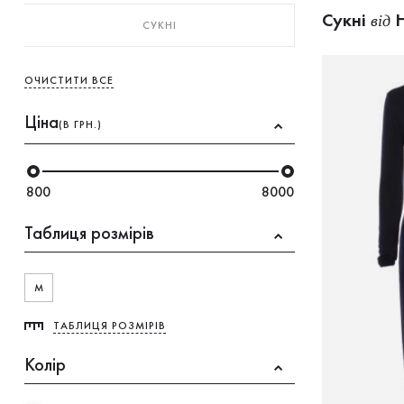
Сукнi
H
від
СУКНI
ОЧИСТИТИ ВСЕ
Ціна
(В ГРН.)
800
8000
Таблиця розмірів
M
ТАБЛИЦЯ РОЗМІРІВ
Колір