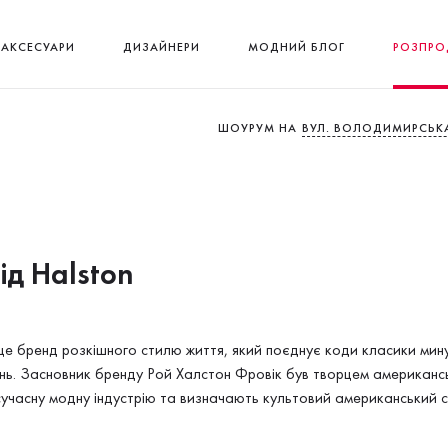
АКСЕСУАРИ
ДИЗАЙНЕРИ
МОДНИЙ БЛОГ
РОЗПРО
ШОУРУМ НА
ВУЛ. ВОЛОДИМИРСЬКА
від Halston
 бренд розкішного стилю життя, який поєднує коди класики мину
онь. Засновник бренду Рой Халстон Фровік був творцем американсь
сучасну модну індустрію та визначають культовий американський с