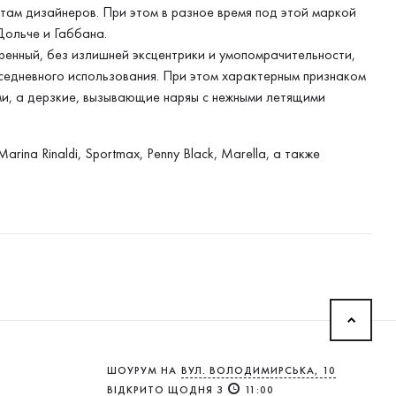
ам дизайнеров. При этом в разное время под этой маркой
ольче и Габбана.
енный, без излишней эксцентрики и умопомрачительности,
седневного использования. При этом характерным признаком
ми, а дерзкие, вызывающие наряы с нежными летящими
ina Rinaldi, Sportmax, Penny Black, Marella, а также
ШОУРУМ НА
ВУЛ. ВОЛОДИМИРСЬКА, 10
ВІДКРИТО ЩОДНЯ З
11:00