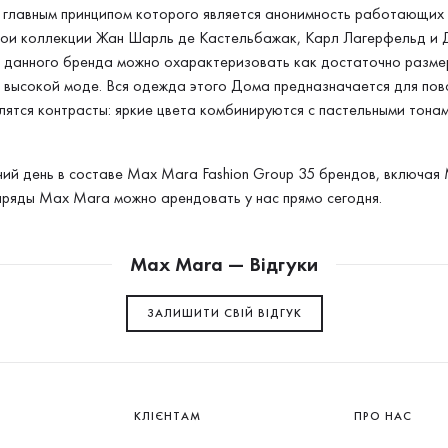
главным принципом которого является анонимность работающих т
вои коллекции Жан Шарль де Кастельбажак, Карл Лагерфельд и Д
данного бренда можно охарактеризовать как достаточно размер
 высокой моде. Вся одежда этого Дома предназначается для пов
ятся контрасты: яркие цвета комбинируются с пастельными тона
ий день в составе Max Mara Fashion Group 35 брендов, включая Mar
Наряды Max Mara можно арендовать у нас прямо сегодня.
Max Mara — Відгуки
ЗАЛИШИТИ СВIЙ ВІДГУК
КЛІЄНТАМ
ПРО НАС