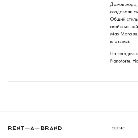
Домов моды, 
создавали с
Общий стиль 
свойственной
Max Mara явл
платьями.
На сегодняшн
Pianoforte. 
СЕРВІС