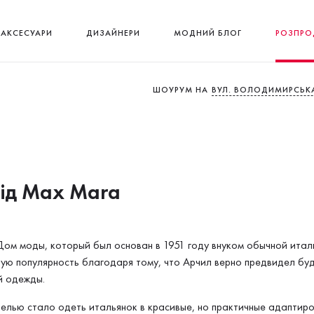
АКСЕСУАРИ
ДИЗАЙНЕРИ
МОДНИЙ БЛОГ
РОЗПРО
ШОУРУМ НА
ВУЛ. ВОЛОДИМИРСЬКА
від Max Mara
ом моды, который был основан в 1951 году внуком обычной ита
ю популярность благодаря тому, что Арчил верно предвидел бу
й одежды.
целью стало одеть итальянок в красивые, но практичные адаптиро