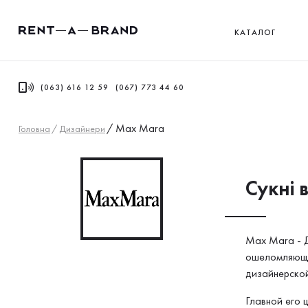
КАТАЛОГ
(063) 616 12 59
(067) 773 44 60
/
Max Mara
Головна
/
Дизайнери
Сукнi 
Max Mara - Д
ошеломляющу
дизайнерско
Главной его 