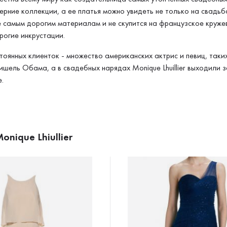
черние коллекции, а ее платья можно увидеть не только на свадь
 самым дорогим материалам и не скупится на французское кружево
рогие инкрустации.
тоянных клиенток - множество американских актрис и певиц, так
ель Обама, а в свадебных нарядах Monique Lhuillier выходили з
.
onique Lhiullier