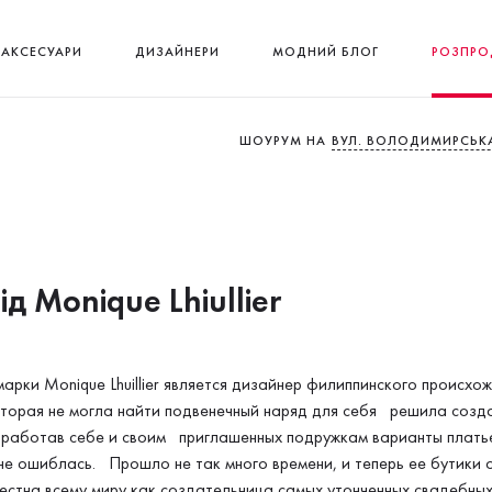
АКСЕСУАРИ
ДИЗАЙНЕРИ
МОДНИЙ БЛОГ
РОЗПРО
ШОУРУМ НА
ВУЛ. ВОЛОДИМИРСЬКА
ід Monique Lhiullier
арки Monique Lhuillier является дизайнер филиппинского происхо
оторая не могла найти подвенечный наряд для себя решила созд
работав себе и своим приглашенных подружкам варианты платьев
 не ошиблась. Прошло не так много времени, и теперь ее бутики
естна всему миру как создательница самых утонченных свадебных