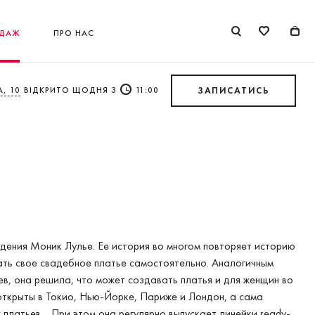
ДАЖ
ПРО НАС
, 10
ВІДКРИТО ЩОДНЯ З
11:00
ЗАПИСАТИСЬ
ждения Моник Лулье. Ее история во многом повторяет историю
ать свое свадебное платье самостоятельно. Аналогичным
, она решила, что может создавать платья и для женщин во
 открыты в Токио, Нью-Йорке, Париже и Лондон, а сама
 платьев. При этом она регулярно выпускает линейки ready-