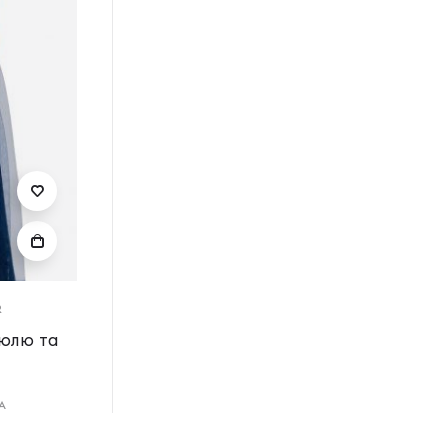
R
тюлю та
А