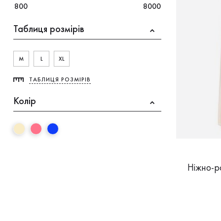
800
8000
Таблиця розмірів
M
L
XL
ТАБЛИЦЯ РОЗМІРІВ
Колір
Ніжно-р