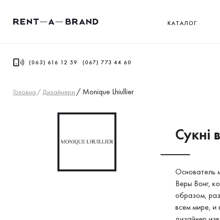
КАТАЛОГ
(063) 616 12 59
(067) 773 44 60
/
Monique Lhiullier
Головна
/
Дизайнери
Сукнi в
Основатель м
Веры Вонг, к
образом, раз
всем мире, и
дизайнер изв