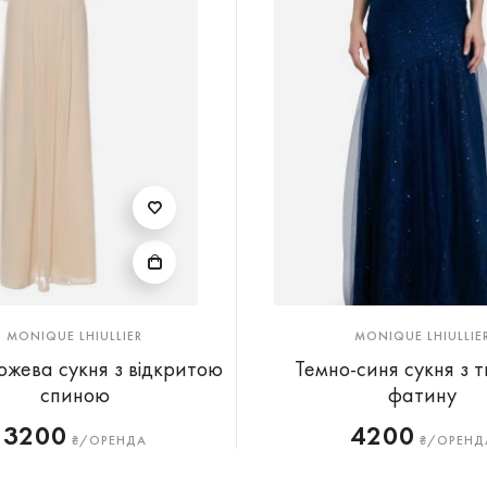
MONIQUE LHIULLIER
MONIQUE LHIULLIE
ожева сукня з відкритою
Темно-синя сукня з 
спиною
фатину
3200
4200
₴/ОРЕНДА
₴/ОРЕНД