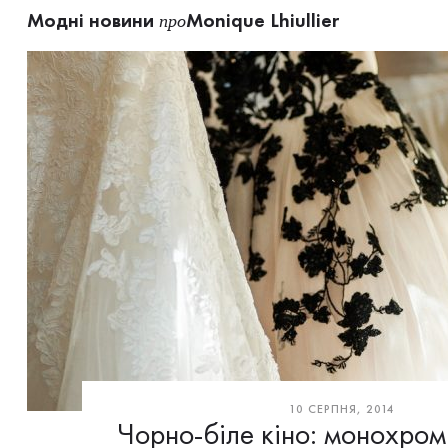
Модні новини
Monique Lhiullier
про
10 СЕРПНЯ, 2014
Чорно-біле кіно: монохром