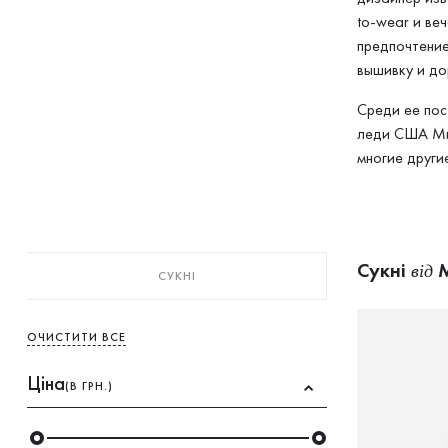
to-wear и ве
предпочтение
вышивку и до
Среди ее пос
леди США Миш
многие другие
Сукнi
M
від
СУКНI
ОЧИСТИТИ ВСЕ
Ціна
(В ГРН.)