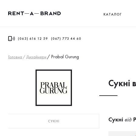
КАТАЛОГ
(063) 616 12 59
(067) 773 44 60
/
Prabal Gurung
Головна
/
Дизайнери
Сукнi 
Сукнi
P
від
СУКНI