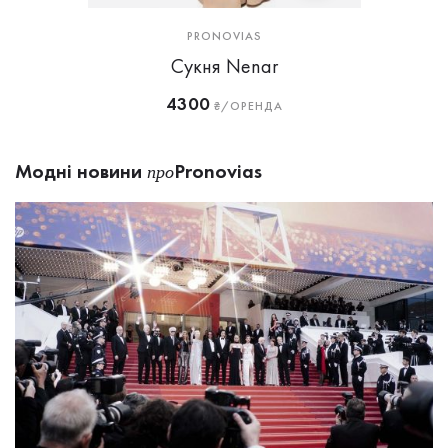
PRONOVIAS
Сукня Nenar
4300
₴/ОРЕНДА
Модні новини
Pronovias
про