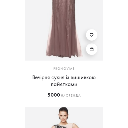
PRONOVIAS
Вечірня сукня із вишивкою
пайєтками
5000
₴/ОРЕНДА