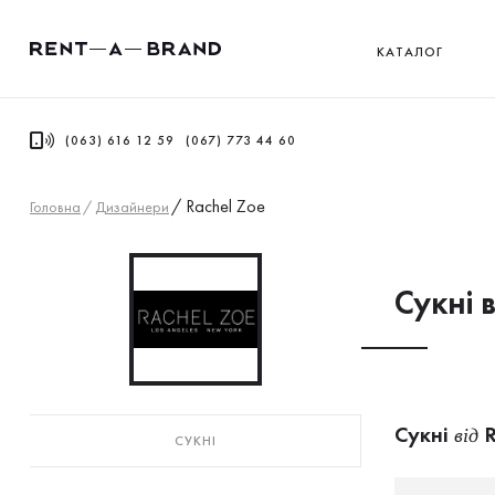
КАТАЛОГ
(063) 616 12 59
(067) 773 44 60
/
Rachel Zoe
Головна
/
Дизайнери
Сукнi 
Сукнi
R
від
СУКНI