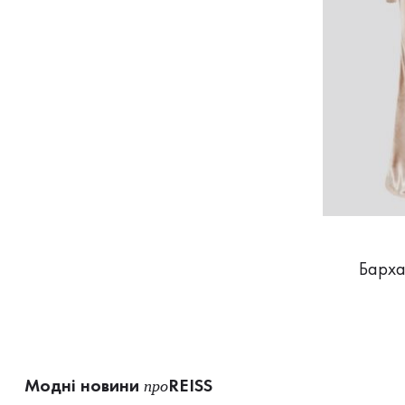
Барха
Модні новини
REISS
про