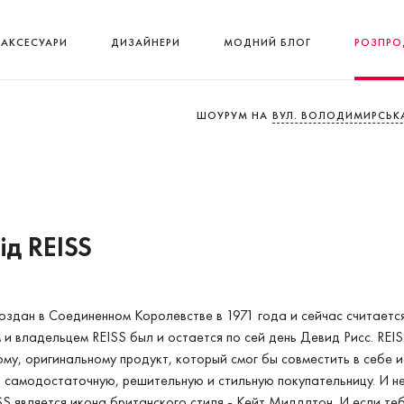
АКСЕСУАРИ
ДИЗАЙНЕРИ
МОДНИЙ БЛОГ
РОЗПРО
ШОУРУМ НА
ВУЛ. ВОЛОДИМИРСЬКА
ід REISS
создан в Соединенном Королевстве в 1971 года и сейчас считаетс
и владельцем REISS был и остается по сей день Девид Рисс. REI
му, оригинальному продукт, который смог бы совместить в себе 
 самодостаточную, решительную и стильную покупательницу. И нет
SS является икона британского стиля - Кейт Миддлтон. И если т