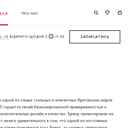
ДАЖ
ПРО НАС
, 10
ВІДКРИТО ЩОДНЯ З
11:00
ЗАПИСАТИСЬ
я одной из самых стильных и элегантных британских марок.
SS гордится своей безкомпромисной приверженностью к
исключительные дизайн и качество. Бренд ориентирован на
 ничего удивительного в том, что одной из постоянных
ебе также понравился этот бренд, ты можешь арендовать