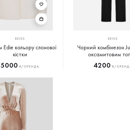
REISS
REISS
 Edie кольору слонової
Чорний комбінезон Ju
кістки
оксамитовим то
5000
4200
₴/ОРЕНДА
₴/ОРЕНД