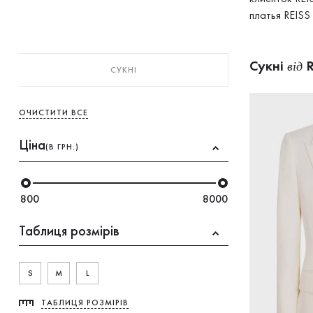
платья REISS 
Сукнi
R
від
СУКНI
ОЧИСТИТИ ВСЕ
Ціна
(В ГРН.)
800
8000
Таблиця розмірів
S
M
L
ТАБЛИЦЯ РОЗМІРІВ