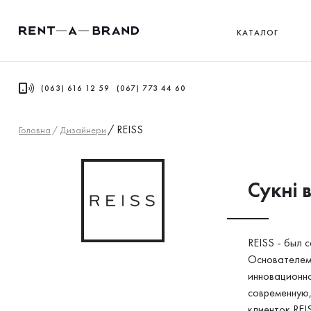
КАТАЛОГ
(063) 616 12 59
(067) 773 44 60
/
REISS
Головна
/
Дизайнери
Сукнi в
REISS - был 
Основателем 
инновационно
современную,
клиенток REI