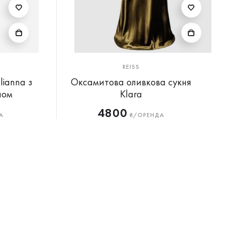
REISS
lianna з
Оксамитова оливкова сукня
пом
Klara
4800
А
₴/ОРЕНДА