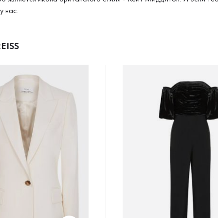
у нас.
EISS