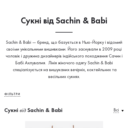
Сукнi від Sachin & Babi
Sachin & Babi — бренд, що базується в Нью-Йорку і відомий
своїми унікальними вишивками. Його заснували в 2009 році
чоловік і дружина дизайнерів індійського походження Сачин і
Бабі Ахлувалия. Лінія жіночого одягу Sachin & Babi
спеціалізується на вишуканих вечірніх, коктейльних та
весільних сукнях.
ФІЛЬТРИ
Сукнi
Sachin & Babi
Всі
від