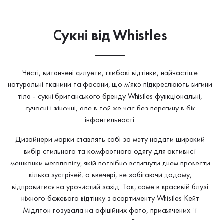
Сукнi від Whistles
Чисті, витончені силуети, глибокі відтінки, найчастіше
натуральні тканини та фасони, що м'яко підкреслюють вигини
тіла - сукні британського бренду Whistles функціональні,
сучасні і жіночні, але в той же час без перегину в бік
інфантильності.
Дизайнери марки ставлять собі за мету надати широкий
вибір стильного та комфортного одягу для активної
мешканки мегаполісу, якій потрібно встигнути днем ​​провести
кілька зустрічей, а ввечері, не забігаючи додому,
відправитися на урочистий захід. Так, саме в красивій блузі
ніжного бежевого відтінку з асортименту Whistles Кейт
Мідлтон позувала на офіційних фото, присвячених її