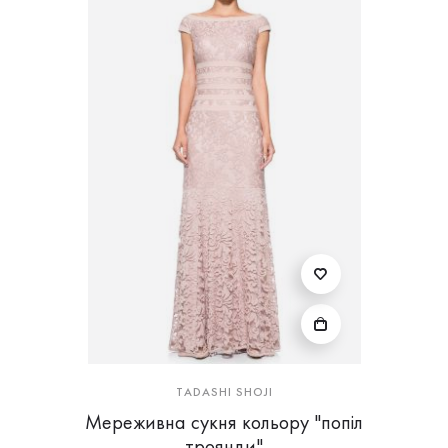
TADASHI SHOJI
Мереживна сукня кольору "попіл
троянди"