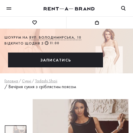
ШОУРУМ НА
ВУЛ. ВОЛОДИМИРСЬКА, 10
11:00
ВІДКРИТО ЩОДНЯ З
ЗАПИСАТИСЬ
Головна
/
Сукнi
/
Tadashi Shoji
/
Вечірня сукня з сріблястим поясом