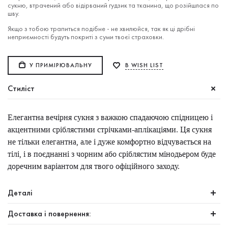
сукню, втрачений або відірваний гудзик та тканина, що розійшлася по
шву.
Якщо з тобою трапиться подібне - не хвилюйся, так як ці дрібні
неприємності будуть покриті з суми твоєї страховки.
У ПРИМІРЮВАЛЬНУ
В WISH LIST
Стиліст
Елегантна вечірня сукня з важкою спадаючою спідницею і
акцентними сріблястими стрічками-аплікаціями. Ця сукня
не тільки елегантна, але і дуже комфортно відчувається на
тілі, і в поєднанні з чорним або сріблястим мінодьером буде
доречним варіантом для твого офіційного заходу.
Деталі
Доставка і повернення: