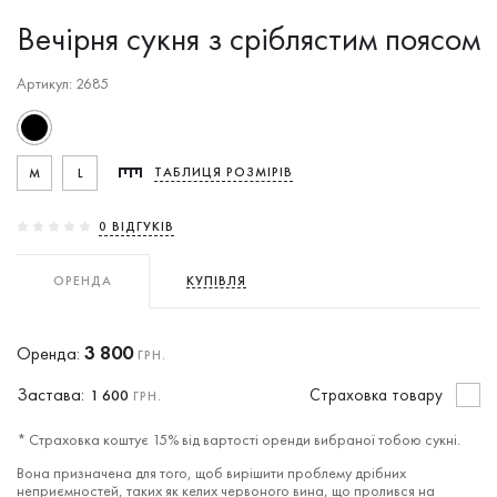
Вечірня сукня з сріблястим поясом
Артикул: 2685
M
L
ТАБЛИЦЯ РОЗМІРІВ
0 ВIДГУКIВ
ОРЕНДА
КУПІВЛЯ
3 800
Оренда:
ГРН.
Застава:
Cтраховка товару
1 600
ГРН.
* Страховка коштує 15% від вартості оренди вибраної тобою сукні.
Вона призначена для того, щоб вирішити проблему дрібних
неприємностей, таких як келих червоного вина, що пролився на