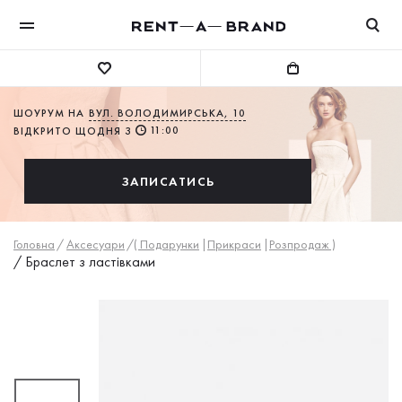
ШОУРУМ НА
ВУЛ. ВОЛОДИМИРСЬКА, 10
11:00
ВІДКРИТО ЩОДНЯ З
ЗАПИСАТИСЬ
Головна
/
Аксесуари
/
( Подарунки
|
Прикраси
|
Розпродаж )
/
Браслет з ластівками