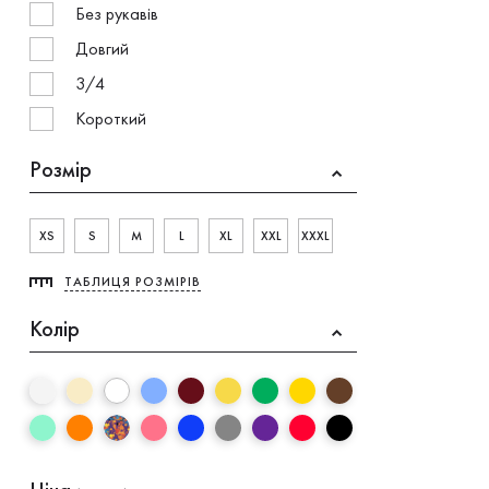
Без рукавів
Довгий
3/4
Короткий
Розмiр
XS
S
M
L
XL
XXL
XXXL
ТАБЛИЦЯ РОЗМІРІВ
Колір