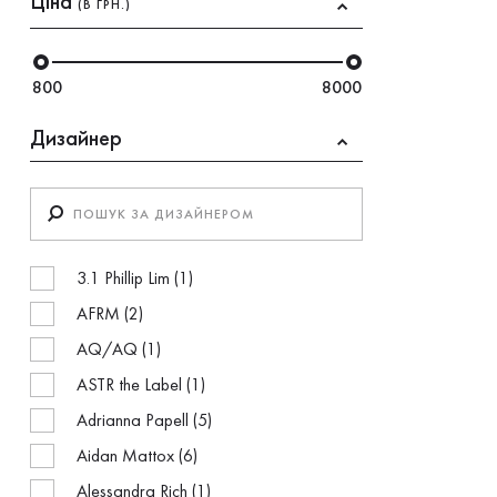
Ціна
(В ГРН.)
800
8000
Дизайнер
3.1 Phillip Lim (1)
AFRM (2)
AQ/AQ (1)
ASTR the Label (1)
Adrianna Papell (5)
Aidan Mattox (6)
Alessandra Rich (1)