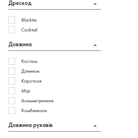
Дрескод
Blacktie
Cocktail
Довжина
Костюм
Длинное
Короткое
Міді
Асимметричное
Kомбинезон
Довжина рукавів