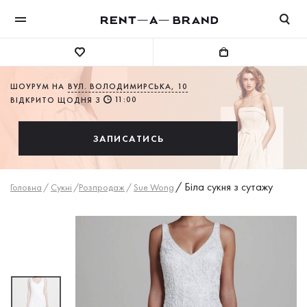
ШОУРУМ НА
ВУЛ. ВОЛОДИМИРСЬКА, 10
11:00
ВІДКРИТО ЩОДНЯ З
ЗАПИСАТИСЬ
/
Біла сукня з сутажу
Головна
/
Сукнi
/
Розпродаж
/
Sue Wong