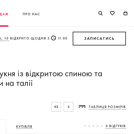
ДАЖ
ПРО НАС
, 10
ВІДКРИТО ЩОДНЯ З
11:00
ЗАПИСАТИСЬ
укня із відкритою спиною та
 на талії
XS
S
ТАБЛИЦЯ РОЗМІРІВ
0 ВIДГУКIВ
КУПІВЛЯ