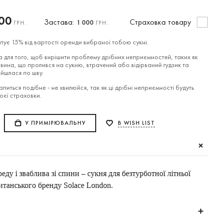
00
Застава:
Cтраховка товару
1 000
ГРН.
ГРН.
тує 15% від вартості оренди вибраної тобою сукні.
 для того, щоб вирішити проблему дрібних неприємностей, таких як
вина, що пролився на сукню, втрачений або відірваний гудзик та
ійшлася по шву.
питься подібне - не хвилюйся, так як ці дрібні неприємності будуть
воєї страховки.
У ПРИМІРЮВАЛЬНУ
В WISH LIST
ду і зваблива зі спини – сукня для безтурботної літньої
ританського бренду Solace London.