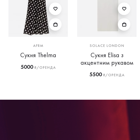
AFRM
SOLACE LONDON
Сукня Thelma
Сукня Elisa з
акцентним рукавом
5000
₴/ОРЕНДА
5500
₴/ОРЕНДА