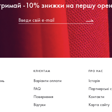
римай -10% знижки на першу оре
КЛІЄНТАМ
ПРО НАС
онь
Варіанти оплати
Історія
FAQ
Партнерські 
Повернення
Контакти
Відгуки
Карта сайту