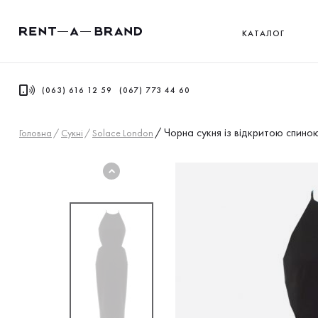
КАТАЛОГ
(063) 616 12 59
(067) 773 44 60
/
Чорна сукня із відкритою спиною
Головна
/
Сукнi
/
Solace London