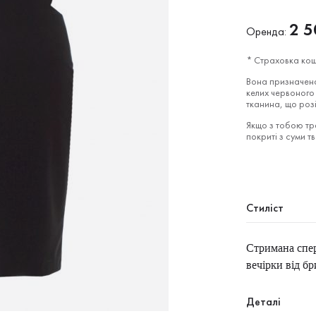
2 5
Оренда:
* Страховка кош
Вона призначена
келих червоного 
тканина, що роз
Якщо з тобою тра
покриті з суми т
Стиліст
Стримана спере
вечірки від б
Деталі