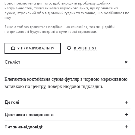
Вона призначена для того, щоб вирішити проблему дрібних
неприємностей, таких як келих червоного вина, що пролився на
сукню, втрачений або відірваний гудзик та тканина, що розійшлася по
шву.
Якщо з тобою трапиться подібне - не хвилюйся, так як ці дрібні
неприємності будуть покриті з суми твоєї страховки.
У ПРИМІРЮВАЛЬНУ
В WISH LIST
Стиліст
Елегантна коктейльна сукня-футляр з чорною мереживною
вставкою по центру, поверх нюдової підкладки.
Деталі
Доставка і повернення:
Питання-відповіді: