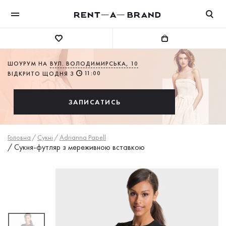
ШОУРУМ НА
ВУЛ. ВОЛОДИМИРСЬКА, 10
11:00
ВІДКРИТО ЩОДНЯ З
ЗАПИСАТИСЬ
Головна
/
Сукнi
/
Adrianna Papell
/
Сукня-футляр з мереживною вставкою