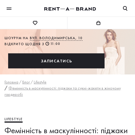
ШОУРУМ НА
ВУЛ. ВОЛОДИМИРСЬКА, 10
11:00
ВІДКРИТО ЩОДНЯ З
ЗАПИСАТИСЬ
Головна
/
Блог
/
Lifestyle
/
Фемінність в маскулінності: піджаки та сукні-жакети в жіночому
гардеробі
LIFESTYLE
Фемінність в маскулінності: піджаки