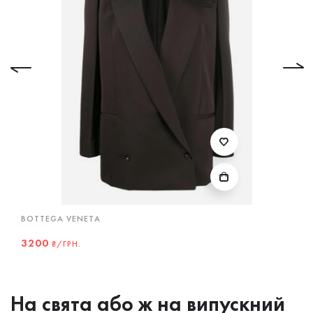
BOTTEGA VENETA
3200
₴/ГРН.
На свята або ж на випускний