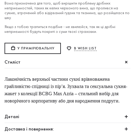
Вона призначена для того, щоб вирішити проблему дрібних
неприємностей, таких як келих червоного вина, що пролився на
сукню, втрачений або відірваний гудзик та тканина, що розійшлася по
шву.
Якщо з тобою трапиться подібне - не хвилюйся, так як ці дрібні
неприємності будуть покриті з суми твоєї страховки.
У ПРИМІРЮВАЛЬНУ
В WISH LIST
Стиліст
Лаконічність верхньої частини сукні врівноважена
грайливістю спідниці із пір’я. Зухвала та сексуальна сукня-
жакет з колекції BCBG Max Azria – стильний вибір для
новорічного корпоративу або дня народження подруги.
Деталі
Доставка і повернення: