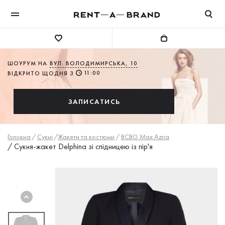
ШОУРУМ НА
ВУЛ. ВОЛОДИМИРСЬКА, 10
11:00
ВІДКРИТО ЩОДНЯ З
ЗАПИСАТИСЬ
Головна
/
Сукнi
/
Жакети та костюми
/
BCBG Max Azria
/
Сукня-жакет Delphina зі спідницею із пір'я