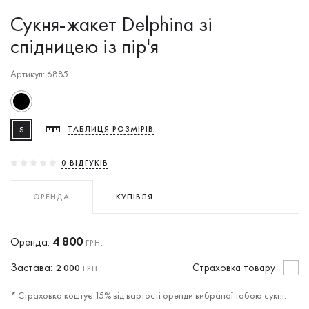
Сукня-жакет Delphina зі
спідницею із пір'я
Артикул: 6885
S
ТАБЛИЦЯ РОЗМІРІВ
0 ВIДГУКIВ
ОРЕНДА
КУПІВЛЯ
4 800
Оренда:
ГРН.
Застава:
Cтраховка товару
2 000
ГРН.
* Страховка коштує 15% від вартості оренди вибраної тобою сукні.