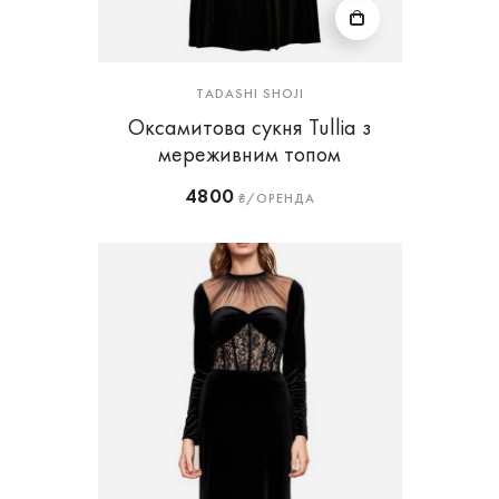
TADASHI SHOJI
Оксамитова сукня Tullia з
мереживним топом
4800
₴/ОРЕНДА