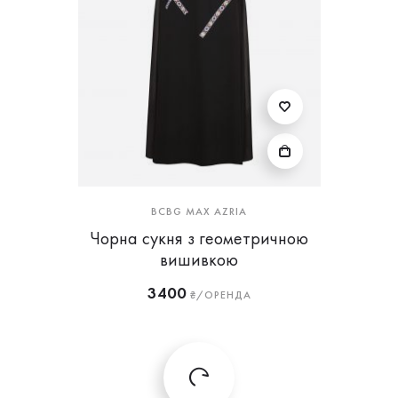
BCBG MAX AZRIA
Чорна сукня з геометричною
вишивкою
3400
₴/ОРЕНДА