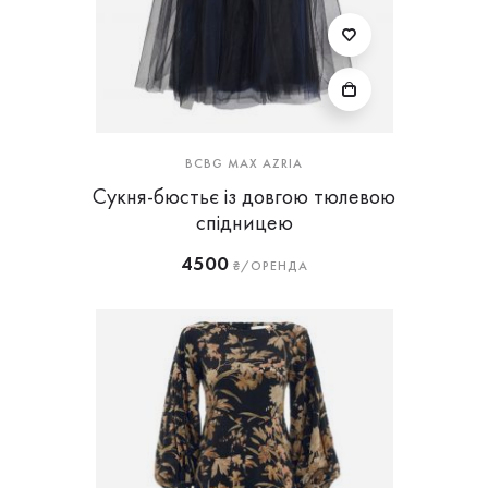
BCBG MAX AZRIA
Сукня-бюстьє із довгою тюлевою
спідницею
4500
₴/ОРЕНДА