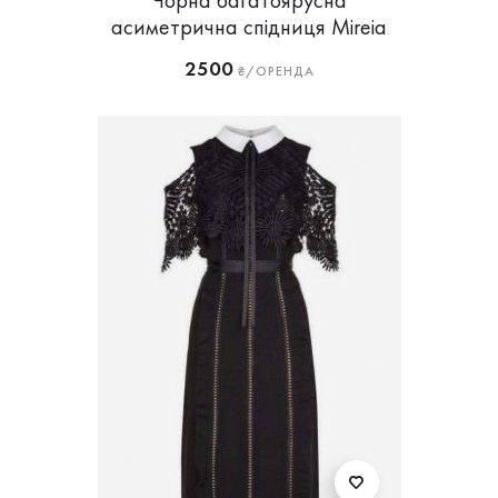
Чорна багатоярусна
асиметрична спідниця Mireia
2500
₴/ОРЕНДА