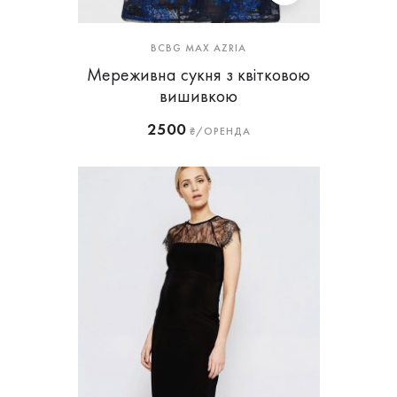
BCBG MAX AZRIA
Мереживна сукня з квітковою
вишивкою
2500
₴/ОРЕНДА