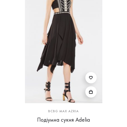
BCBG MAX AZRIA
Подіумна сукня Adelia