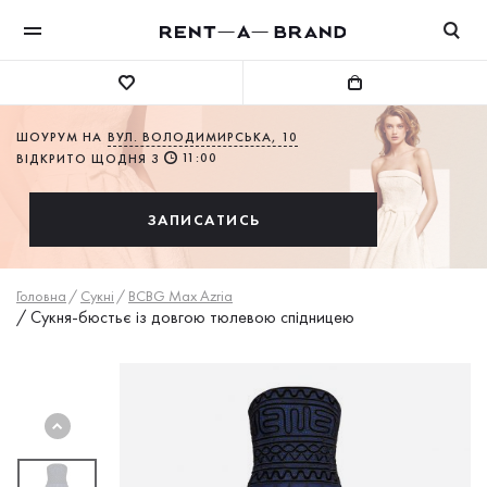
ШОУРУМ НА
ВУЛ. ВОЛОДИМИРСЬКА, 10
11:00
ВІДКРИТО ЩОДНЯ З
ЗАПИСАТИСЬ
Головна
/
Сукнi
/
BCBG Max Azria
/
Сукня-бюстьє із довгою тюлевою спідницею