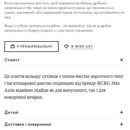
Вона призначена для того, щоб вирішити проблему дрібних
неприємностей, таких як келих червоного вина, що пролився на
сукню, втрачений або відірваний гудзик та тканина, що розійшлася по
шву.
Якщо з тобою трапиться подібне - не хвилюйся, так як ці дрібні
неприємності будуть покриті з суми твоєї страховки.
У ПРИМІРЮВАЛЬНУ
В WISH LIST
Стиліст
Це плаття кольору сутінків з топом-бюстьє корсетного типу
і багатошарової довгою спідницею від бренду BCBG Max
Azria відмінно підійде як для випускного, так і для
новорічної вечірки.
Деталі
Доставка і повернення: