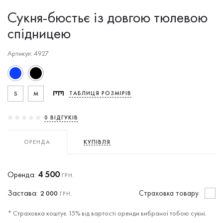
Сукня-бюстьє із довгою тюлевою
спідницею
Артикул: 4927
S
M
ТАБЛИЦЯ РОЗМІРІВ
0 ВIДГУКIВ
ОРЕНДА
КУПІВЛЯ
4 500
Оренда:
ГРН.
Застава:
Cтраховка товару
2 000
ГРН.
* Страховка коштує 15% від вартості оренди вибраної тобою сукні.