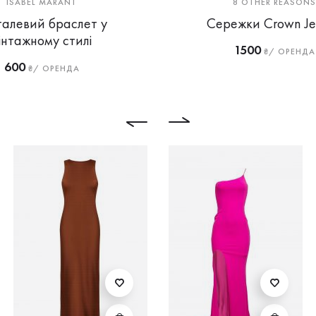
ISABEL MARANT
8 OTHER REASONS
алевий браслет у
Сережки Crown Je
інтажному стилі
1500
₴/ ОРЕНДА
600
₴/ ОРЕНДА