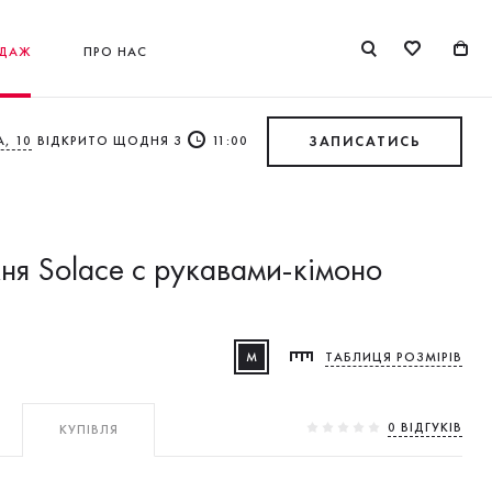
ДАЖ
ПРО НАС
, 10
ВІДКРИТО ЩОДНЯ З
11:00
ЗАПИСАТИСЬ
кня Solace c рукавами-кімоно
M
ТАБЛИЦЯ РОЗМІРІВ
0 ВIДГУКIВ
КУПІВЛЯ