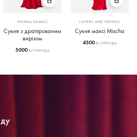
NORMA KAMALI
LOVERS AND FRIENDS
Сукня з драпірованим
Сукня максі Mischa
вирізом
4500
₴/ОРЕНДА
5000
₴/ОРЕНДА
нду