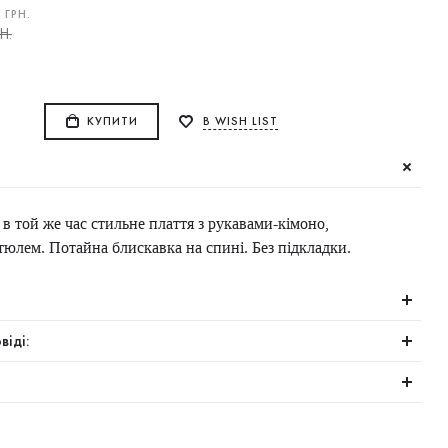
0
ГРН.
Н.
КУПИТИ
В WISH LIST
 і в той же час стильне плаття з рукавами-кімоно,
юлем. Потайна блискавка на спині. Без підкладки.
віді: