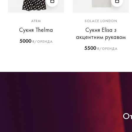
AFRM
SOLACE LONDON
Сукня Thelma
Сукня Elisa з
акцентним рукавом
5000
₴/ОРЕНДА
5500
₴/ОРЕНДА
От