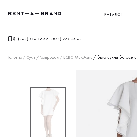
КАТАЛОГ
(063) 616 12 59
(067) 773 44 60
/
Біла сукня Solace 
Головна
/
Сукнi
/
Розпродаж
/
BCBG Max Azria