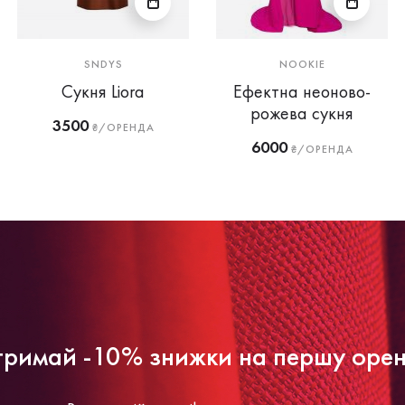
SNDYS
NOOKIE
Сукня Liora
Ефектна неоново-
рожева сукня
3500
₴/ОРЕНДА
6000
₴/ОРЕНДА
римай -10% знижки на першу оре