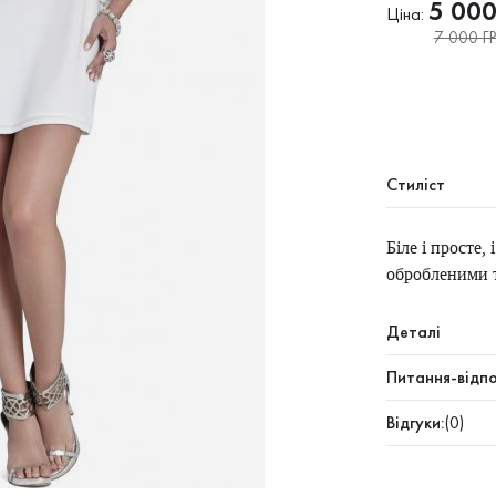
5 00
Ціна:
7 000 ГР
Стиліст
Біле і просте,
обробленими т
Деталі
Питання-відпо
Відгуки:
(0)