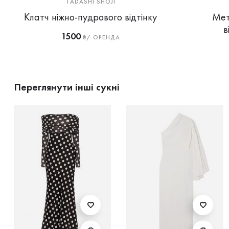
TADASHI SHOJI
Клатч ніжно-пудрового відтінку
Мет
в
1500
₴/ ОРЕНДА
Переглянути інші сукні