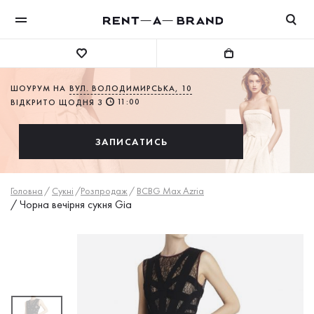
ШОУРУМ НА
ВУЛ. ВОЛОДИМИРСЬКА, 10
11:00
ВІДКРИТО ЩОДНЯ З
ЗАПИСАТИСЬ
Головна
/
Сукнi
/
Розпродаж
/
BCBG Max Azria
/
Чорна вечірня сукня Gia